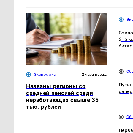
Эк
Сэйло
$15 м
битко
Об
Экономика
2 часа назад
Путин
Названы регионы со
рэпер
средней пенсией среди
неработающих свыше 35
тыс. рублей
Об
Перва