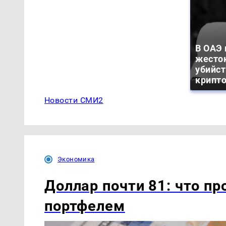
В ОАЭ
жесто
убийс
крипт
Новости СМИ2
Экономика
Доллар почти 81: что пр
портфелем