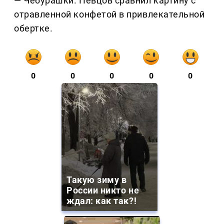
— Чебурашки. Певцов сравнил картину с
отравленной конфетой в привлекательной
обертке.
0
0
0
0
0
Такую зиму в
России никто не
ждал: как так?!