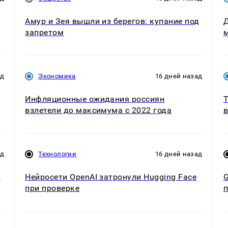
Амур и Зея вышли из берегов: купание под
Д
запретом
м
ад
Экономика
16 дней назад
Инфляционные ожидания россиян
Т
взлетели до максимума с 2022 года
ад
Технологии
16 дней назад
в
Нейросети OpenAI затронули Hugging Face
G
при проверке
п