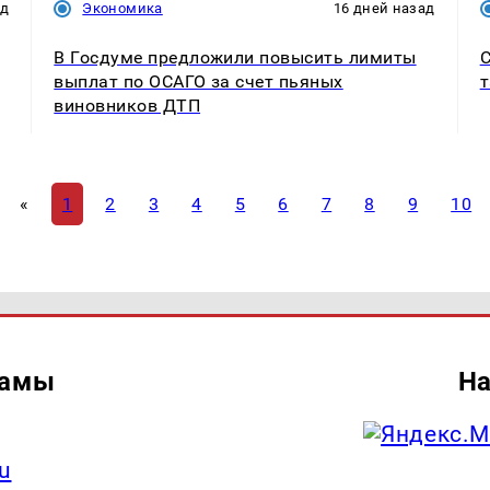
ад
Экономика
16 дней назад
В Госдуме предложили повысить лимиты
выплат по ОСАГО за счет пьяных
т
виновников ДТП
«
1
2
3
4
5
6
7
8
9
10
ламы
На
u