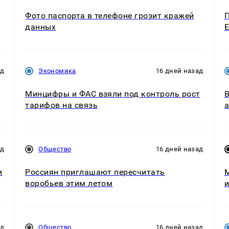
Фото паспорта в телефоне грозит кражей
П
данных
Е
ад
Экономика
16 дней назад
Минцифры и ФАС взяли под контроль рост
В
тарифов на связь
а
ад
Общество
16 дней назад
и
Россиян приглашают пересчитать
М
воробьев этим летом
и
ад
Общество
16 дней назад