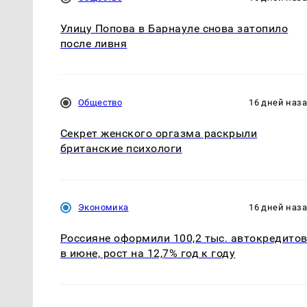
Улицу Попова в Барнауле снова затопило
после ливня
Общество
16 дней наз
Секрет женского оргазма раскрыли
британские психологи
Экономика
16 дней наз
Россияне оформили 100,2 тыс. автокредито
в июне, рост на 12,7% год к году