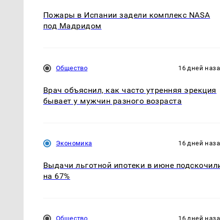
Пожары в Испании задели комплекс NASA
под Мадридом
Общество
16 дней наз
Врач объяснил, как часто утренняя эрекция
бывает у мужчин разного возраста
Экономика
16 дней наз
Выдачи льготной ипотеки в июне подскочил
на 67%
Общество
16 дней наз