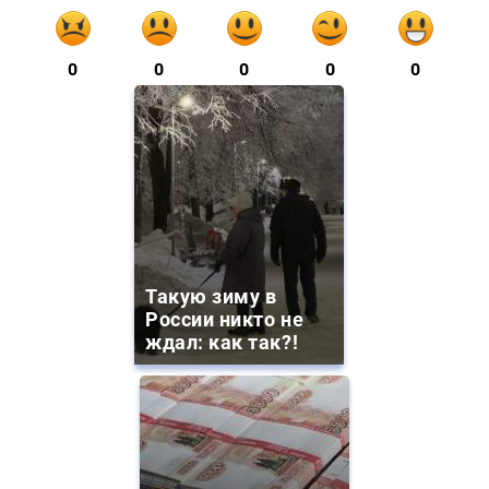
0
0
0
0
0
Такую зиму в
России никто не
ждал: как так?!