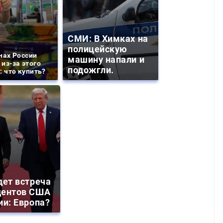
СМИ: В Химках на
полицейскую
нах России
машину напали и
из-за этого
подожгли.
: что купить?
дет встреча
дентов США
ии: Европа?