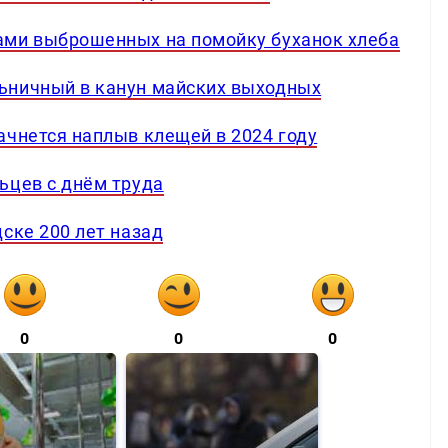
ами выброшенных на помойку буханок хлеба
ьничный в канун майских выходных
ачнется наплыв клещей в 2024 году
ьцев с днём труда
ске 200 лет назад
0
0
0