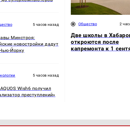
Общество
2 час
щество
5 часов назад
Две школы в Хабаро
авы Минстроя:
откроются после
йские новостройки дадут
капремонта к 1 сент
Нью-Йорку
хнологии
5 часов назад
 AQUOS Wish6 получил
ализатор преступлений»