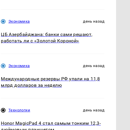
Экономика
день назад
ЦБ Азербайджана: банки сами решают,
работать ли с «Золотой Короной»
Экономика
день назад
Международные резервы РФ упали на 11,8
млрд долларов за неделю
Технологии
день назад
Honor MagicPad 4 стал самым тонким 12,3-
дюймовым планшетом