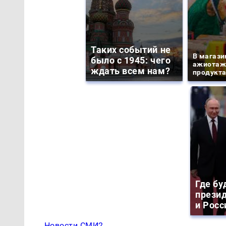
Таких событий не
В магази
было с 1945: чего
ажиотаж 
ждать всем нам?
продукта
Где бу
прези
и Росс
Новости СМИ2