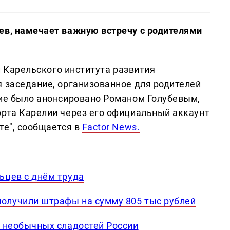
ев, намечает важную встречу с родителями
ии Карельского института развития
я заседание, организованное для родителей
тие было анонсировано Романом Голубевым,
орта Карелии через его официальный аккаунт
те", сообщается в
Factor News.
ьцев с днём труда
олучили штрафы на сумму 805 тыс рублей
х необычных сладостей России