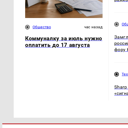
Об
Общество
час назад
Замгл
Коммуналку за июль нужно
росси
оплатить до 17 августа
фору 
Те
Sharp
«сигн