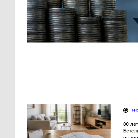
Те
80 ле
Бетел
радио