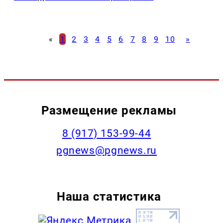
«
1
2
3
4
5
6
7
8
9
10
»
Размещение рекламы
‭8 (917) 153-99-44
pgnews@pgnews.ru
Наша статистика