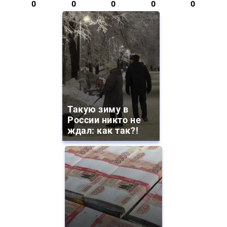
0
0
0
0
0
Такую зиму в
России никто не
ждал: как так?!