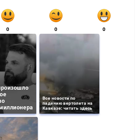
0
0
0
произошло
ое
Все новости по
во
падению вертолета на
миллионера
Кавказе: читать здесь