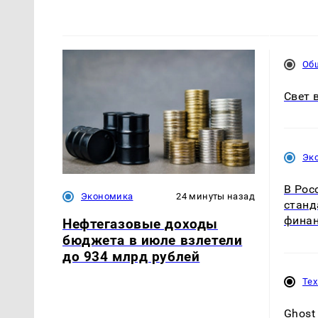
Об
Свет 
Эк
В Рос
Экономика
24 минуты назад
станд
фина
Нефтегазовые доходы
бюджета в июле взлетели
до 934 млрд рублей
Те
Ghost