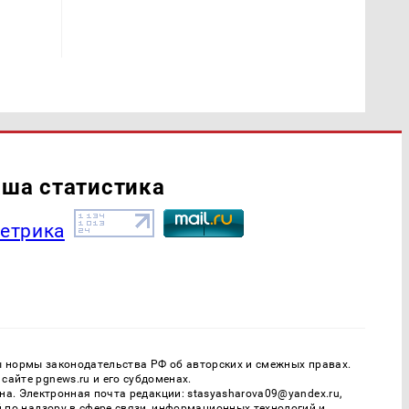
ша статистика
ы нормы законодательства РФ об авторских и смежных правах.
айте pgnews.ru и его субдоменах.
. Электронная почта редакции: stasyasharova09@yandex.ru,
й по надзору в сфере связи, информационных технологий и