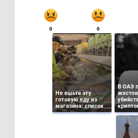
0
0
В ОАЭ 
Не ешьте эту
жесток
готовую еду из
убийст
магазина: список
крипто