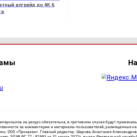
атный апгрейд до 4K 6
та
ламы
На
u
перссылка на ресурс обязательна, в противном случае будут применен
ственности за комментарии и материалы пользователей, размещенные на с
ь: ООО «Проказан». Главный редактор: Шарова Анастасия Александровна
номер: ЭЛ № ФС 77 - 82993 от 31 марта 2022г. выдан Федеральной службо