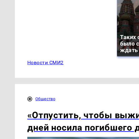
Таких 
было с
ждать
Новости СМИ2
Общество
«Отпустить, чтобы выжи
дней носила погибшего