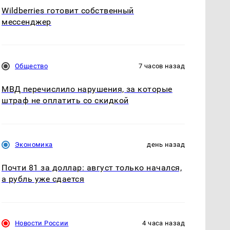
Wildberries готовит собственный
мессенджер
Общество
7 часов назад
МВД перечислило нарушения, за которые
штраф не оплатить со скидкой
Экономика
день назад
Почти 81 за доллар: август только начался,
а рубль уже сдается
Новости России
4 часа назад