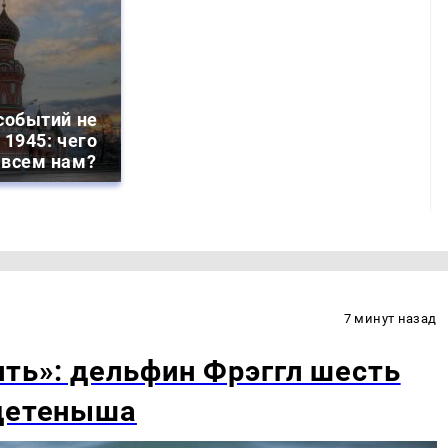
событий не
 1945: чего
 всем нам?
7 минут назад
ть»: дельфин Фрэггл шесть
 детеныша