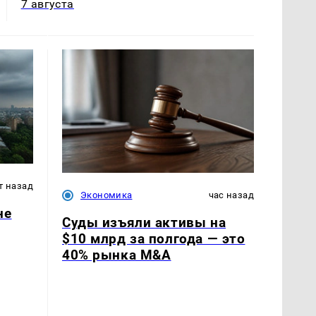
7 августа
т назад
Экономика
час назад
не
Суды изъяли активы на
$10 млрд за полгода — это
40% рынка M&A