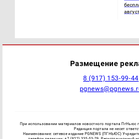
беспл
авгус
Размещение рек
‭8 (917) 153-99-44
pgnews@pgnews.r
При использовании материалов новостного портала ПгНьюс ги
Редакция портала не несет ответ
Наименование: сетевое издание PGNEWS (ПГНЬЮС) Учредител
телефон редакции: +7 (922) 335-53-79. Регистрационный 