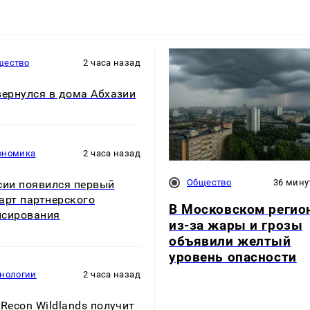
щество
2 часа назад
вернулся в дома Абхазии
ономика
2 часа назад
Общество
36 мину
сии появился первый
арт партнерского
В Московском регио
нсирования
из-за жары и грозы
объявили желтый
уровень опасности
хнологии
2 часа назад
 Recon Wildlands получит