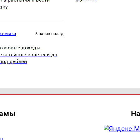
дку
ономика
8 часов назад
газовые доходы
та в июле взлетели до
лрд рублей
ламы
На
u