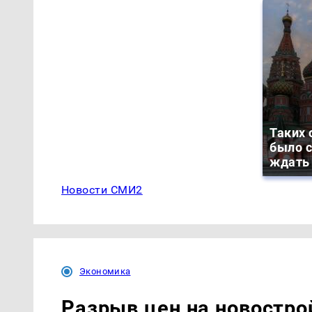
Таких 
было с
ждать
Новости СМИ2
Экономика
Разрыв цен на новостро