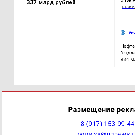
337 млрд рублей
разве
Эк
Нефте
бюдже
934 м
Размещение рек
‭8 (917) 153-99-44
pgnews@pgnews.r