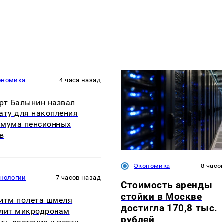
ономика
4 часа назад
рт Балынин назвал
ату для накопления
мума пенсионных
в
Экономика
8 часо
хнологии
7 часов назад
Стоимость аренды
стойки в Москве
итм полета шмеля
достигла 170,8 тыс.
лит микродронам
рублей
ть растения и вести