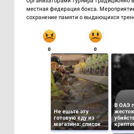
Организаторами турнира традиционно в
местная федерация бокса. Мероприятие
сохранение памяти о выдающихся трен
0
0
В ОАЭ 
Не ешьте эту
жесток
готовую еду из
убийст
магазина: список
крипто