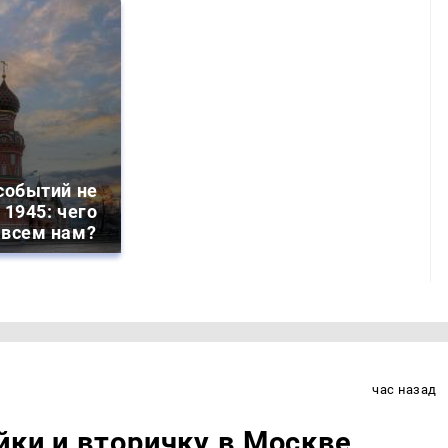
событий не
 1945: чего
 всем нам?
час назад
йки и вторичку в Москве