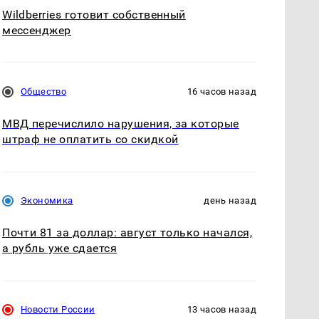
Wildberries готовит собственный
мессенджер
Общество
16 часов назад
МВД перечислило нарушения, за которые
штраф не оплатить со скидкой
Экономика
день назад
Почти 81 за доллар: август только начался,
а рубль уже сдается
Новости России
13 часов назад