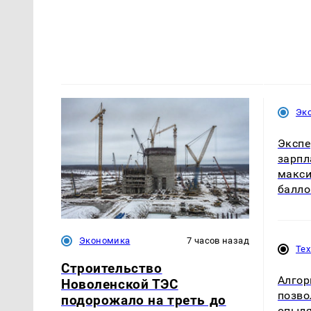
Эк
Экспе
зарпл
макси
балло
Экономика
7 часов назад
Те
Строительство
Алгор
Новоленской ТЭС
позво
подорожало на треть до
опыля