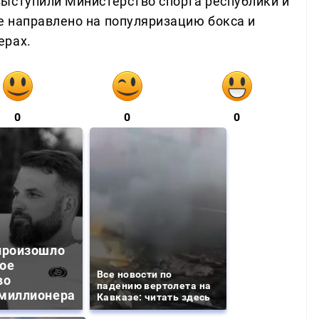
ыступили Министерство спорта республики и
 направлено на популяризацию бокса и
ерах.
0
0
0
произошло
ое
Все новости по
во
падению вертолета на
миллионера
Кавказе: читать здесь