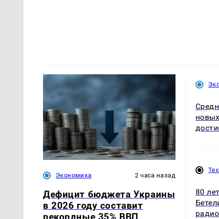
Эк
Средн
новых
дости
Те
Экономика
2 часа назад
80 ле
Дефицит бюджета Украины
Бетел
в 2026 году составит
радио
рекордные 35% ВВП