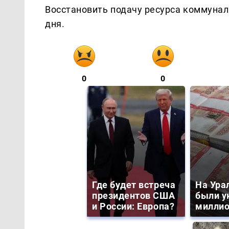
Восстановить подачу ресурса коммунал
дня.
0
0
Где будет встреча
На Ура
президентов США
были у
и России: Европа?
миллио