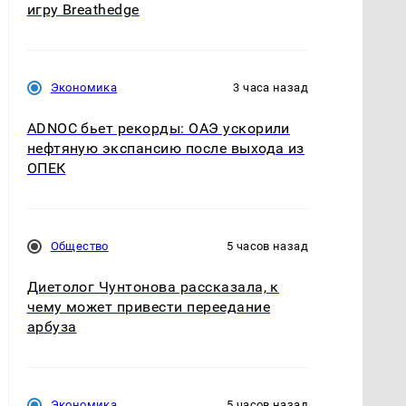
игру Breathedge
Экономика
3 часа назад
ADNOC бьет рекорды: ОАЭ ускорили
нефтяную экспансию после выхода из
ОПЕК
Общество
5 часов назад
Диетолог Чунтонова рассказала, к
чему может привести переедание
арбуза
Экономика
5 часов назад