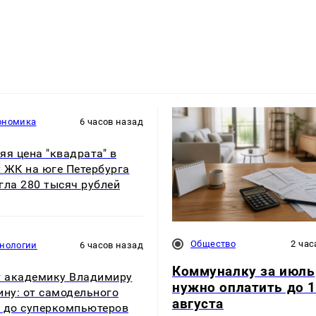
ономика
6 часов назад
яя цена "квадрата" в
 ЖК на юге Петербурга
гла 280 тысяч рублей
Общество
2 час
хнологии
6 часов назад
Коммуналку за июль
т академику Владимиру
нужно оплатить до 
ину: от самодельного
августа
 до суперкомпьютеров