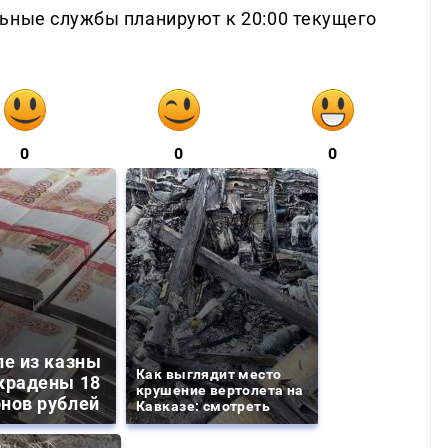
ьные службы планируют к 20:00 текущего
0
0
0
ле из казны
Как выглядит место
крадены 18
крушение вертолета на
нов рублей
Кавказе: смотреть