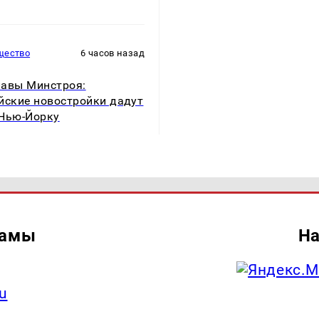
щество
6 часов назад
авы Минстроя:
йские новостройки дадут
Нью-Йорку
ламы
На
u