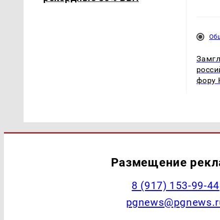
Об
Замгл
росси
фору 
Размещение рек
‭8 (917) 153-99-44
pgnews@pgnews.r