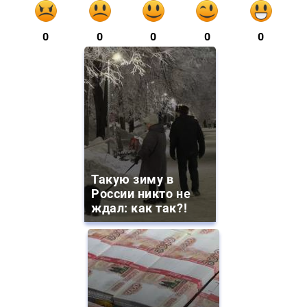
0
0
0
0
0
Такую зиму в
России никто не
ждал: как так?!