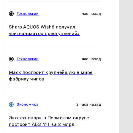
Технологии
час назад
Sharp AQUOS Wish6 получил
«сигнализатор преступлений»
Технологии
час назад
Маск построит крупнейшую в мире
фабрику чипов
Экономика
3 часа назад
Экотехнопарк в Пермском округе
построит АБЗ №1 за 2 млрд