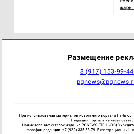
Росси
жары 
Размещение рек
‭8 (917) 153-99-44
pgnews@pgnews.r
При использовании материалов новостного портала ПгНьюс ги
Редакция портала не несет ответ
Наименование: сетевое издание PGNEWS (ПГНЬЮС) Учредител
телефон редакции: +7 (922) 335-53-79. Регистрационный 