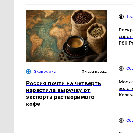
Те
Раскр
европ
P80 P
Об
Экономика
3 часа назад
Моско
Россия почти на четверть
золот
нарастила выручку от
Казах
экспорта растворимого
кофе
Об