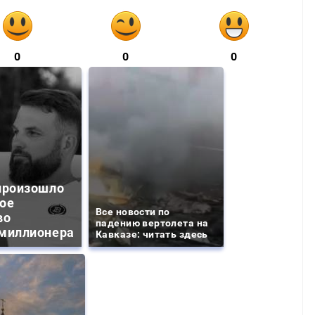
0
0
0
произошло
ое
Все новости по
во
падению вертолета на
миллионера
Кавказе: читать здесь