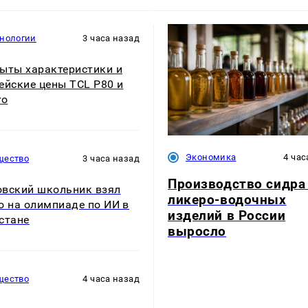
хнологии
3 часа назад
ыты характеристики и
ейские цены TCL P80 и
ro
Экономика
4 час
щество
3 часа назад
Производство сидра
вский школьник взял
ликеро-водочных
о на олимпиаде по ИИ в
изделий в России
стане
выросло
щество
4 часа назад