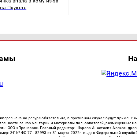
янка впала в кому из-за
на Пхукете
ламы
На
u
перссылка на ресурс обязательна, в противном случае будут применен
ственности за комментарии и материалы пользователей, размещенные на с
ь: ООО «Проказан». Главный редактор: Шарова Анастасия Александровна
номер: ЭЛ № ФС 77 - 82993 от 31 марта 2022г. выдан Федеральной службо