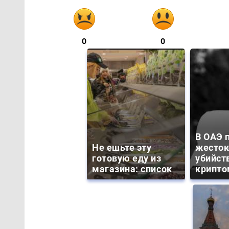
0
0
В ОАЭ 
Не ешьте эту
жесток
готовую еду из
убийст
магазина: список
крипто