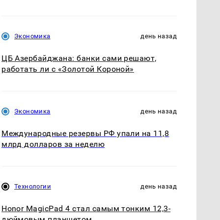
Экономика
день назад
ЦБ Азербайджана: банки сами решают,
работать ли с «Золотой Короной»
Экономика
день назад
Международные резервы РФ упали на 11,8
млрд долларов за неделю
Технологии
день назад
Honor MagicPad 4 стал самым тонким 12,3-
дюймовым планшетом