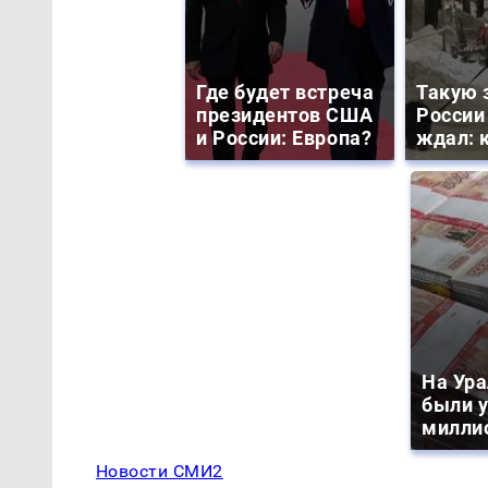
Где будет встреча
Такую 
президентов США
России
и России: Европа?
ждал: к
На Ура
были 
милли
Новости СМИ2