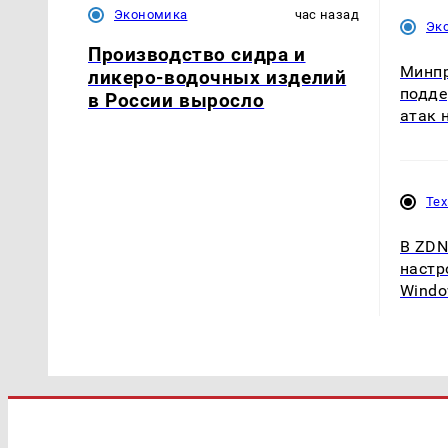
Экономика
час назад
Эк
Производство сидра и
Минпр
ликеро-водочных изделий
подде
в России выросло
атак н
Те
В ZDN
настр
Windo