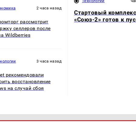
Технологии
ча
ономика
2 часа назад
Стартовый комплек
«Союз-2» готов к пу
омторг рассмотрит
ржку селлеров после
а Wildberries
хнологии
3 часа назад
et рекомендовали
оить восстановление
ws на случай сбоя