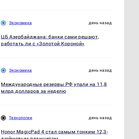
Экономика
день назад
ЦБ Азербайджана: банки сами решают,
работать ли с «Золотой Короной»
Экономика
день назад
Международные резервы РФ упали на 11,8
млрд долларов за неделю
Технологии
день назад
Honor MagicPad 4 стал самым тонким 12,3-
дюймовым планшетом