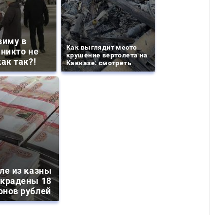
зиму в
Как выглядит место
 никто не
крушение вертолета на
ак так?!
Кавказе: смотреть
ле из казны
украдены 18
онов рублей