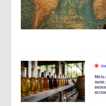
Но
Мать 
сына 
раскр
истор