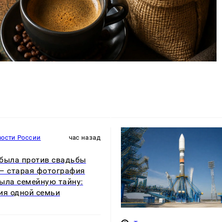
вости России
час назад
была против свадьбы
— старая фотография
ыла семейную тайну:
ия одной семьи