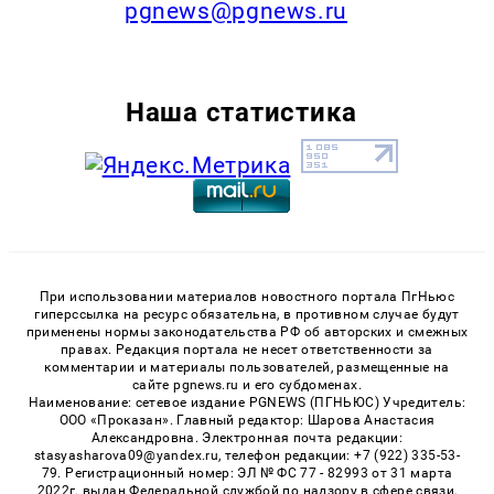
pgnews@pgnews.ru
Наша статистика
При использовании материалов новостного портала ПгНьюс
гиперссылка на ресурс обязательна, в противном случае будут
применены нормы законодательства РФ об авторских и смежных
правах. Редакция портала не несет ответственности за
комментарии и материалы пользователей, размещенные на
сайте pgnews.ru и его субдоменах.
Наименование: сетевое издание PGNEWS (ПГНЬЮС) Учредитель:
ООО «Проказан». Главный редактор: Шарова Анастасия
Александровна. Электронная почта редакции:
stasyasharova09@yandex.ru, телефон редакции: +7 (922) 335-53-
79. Регистрационный номер: ЭЛ № ФС 77 - 82993 от 31 марта
2022г. выдан Федеральной службой по надзору в сфере связи,