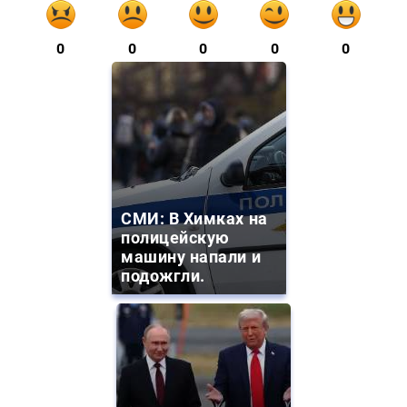
0
0
0
0
0
СМИ: В Химках на
полицейскую
машину напали и
подожгли.