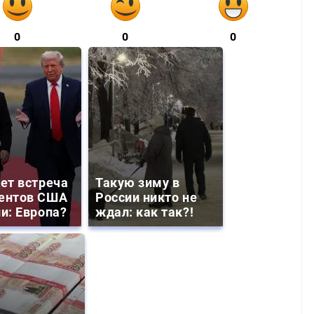
0
0
0
дет встреча
Такую зиму в
ентов США
России никто не
ии: Европа?
ждал: как так?!