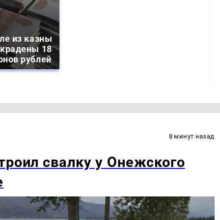
ле из казны
украдены 18
онов рублей
8 минут назад
троил свалку у Онежского
е