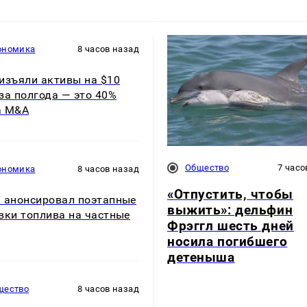
ономика
8 часов назад
изъяли активы на $10
за полгода — это 40%
а M&A
Общество
7 часо
ономика
8 часов назад
«Отпустить, чтобы
 анонсировал поэтапные
выжить»: дельфин
вки топлива на частные
Фрэггл шесть дней
носила погибшего
детеныша
щество
8 часов назад