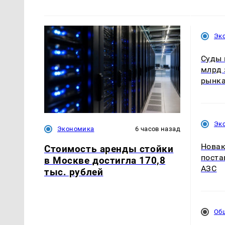
Эк
Суды 
млрд 
рынк
Эк
Экономика
6 часов назад
Новак
Стоимость аренды стойки
поста
в Москве достигла 170,8
АЗС
тыс. рублей
Об