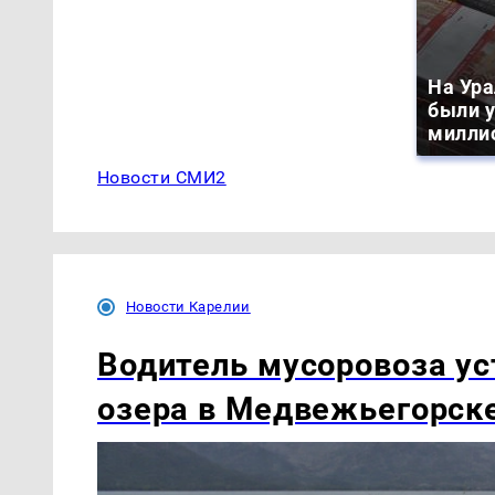
На Ура
были 
милли
Новости СМИ2
Новости Карелии
Водитель мусоровоза ус
озера в Медвежьегорск