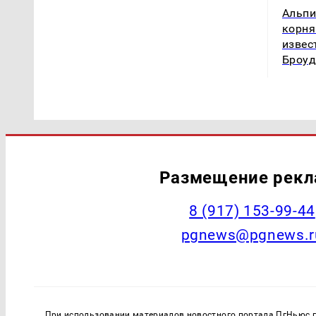
Альпи
корня
извес
Броуд
Размещение рек
‭8 (917) 153-99-44
pgnews@pgnews.r
При использовании материалов новостного портала ПгНьюс ги