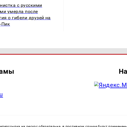
нистка с русскими
ми умерла после
тия о гибели друзей на
-Пик
ламы
На
u
перссылка на ресурс обязательна, в противном случае будут применен