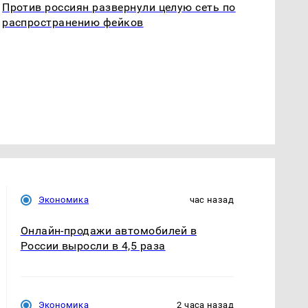
Против россиян развернули целую сеть по
распространению фейков
Экономика
час назад
Онлайн-продажи автомобилей в
России выросли в 4,5 раза
Экономика
2 часа назад