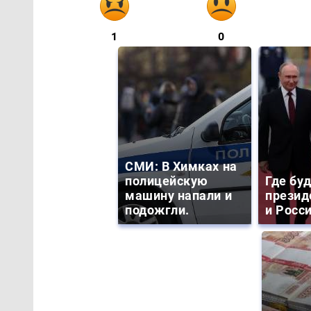
1
0
СМИ: В Химках на
полицейскую
Где бу
машину напали и
презид
подожгли.
и Росс