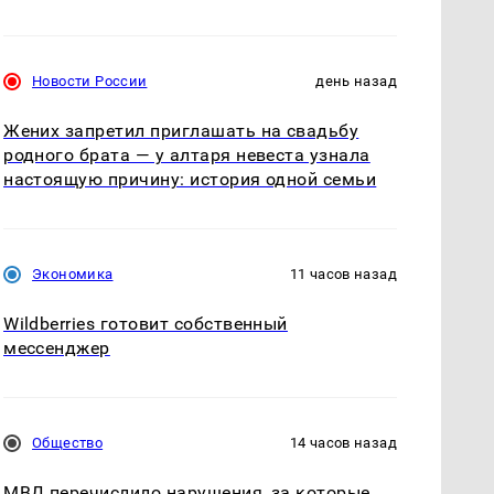
Новости России
день назад
Жених запретил приглашать на свадьбу
родного брата — у алтаря невеста узнала
настоящую причину: история одной семьи
Экономика
11 часов назад
Wildberries готовит собственный
мессенджер
Общество
14 часов назад
МВД перечислило нарушения, за которые