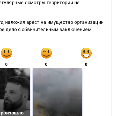
Регулярные осмотры территории не
уд наложил арест на имущество организации
вное дело с обвинительным заключением
0
0
0
произошло