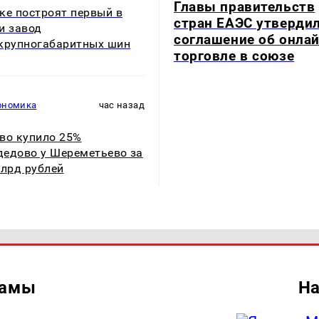
Главы правительств
ке построят первый в
стран ЕАЭС утверди
и завод
соглашение об онлай
крупногабаритных шин
торговле в союзе
ономика
час назад
во купило 25%
едово у Шереметьево за
млрд рублей
ламы
На