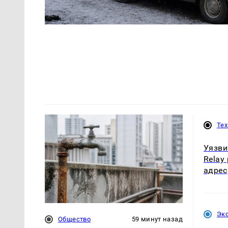
Те
Уязви
Relay
адрес
Эк
Общество
59 минут назад