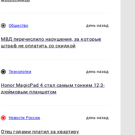
Общество
день назад
МВД перечислило нарушения, за которые
штраф не оплатить со скидкой
Технологии
день назад
Honor MagicPad 4 стал самым тонким 12,3-
дюймовым планшетом
Новости России
день назад
Отец годами платил за квартиру