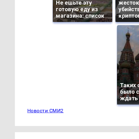
Не ешьте эту
жесток
готовую еду из
убийст
магазина: список
крипто
Таких 
было с
ждать
Новости СМИ2