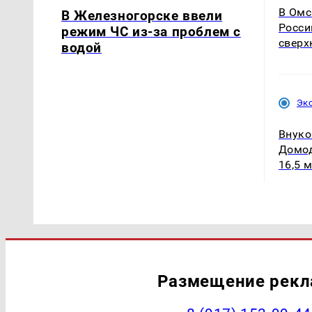
В Омс
В Железногорске ввели
Росси
режим ЧС из-за проблем с
сверх
водой
Эк
Внуко
Домод
16,5 
Размещение рек