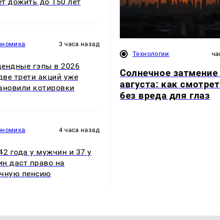
т дожить до 150 лет
ономика
3 часа назад
Технологии
ча
ендные гэпы в 2026
Солнечное затмение
 две трети акций уже
августа: как смотре
ановили котировки
без вреда для глаз
ономика
4 часа назад
42 года у мужчин и 37 у
н даст право на
чную пенсию