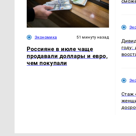
сможе
Эк
Экономика
51 минуту назад
Дивид
году:
Россияне в июле чаще
восст
продавали доллары и евро,
чем покупали
Эк
Стаж 
женщи
досро