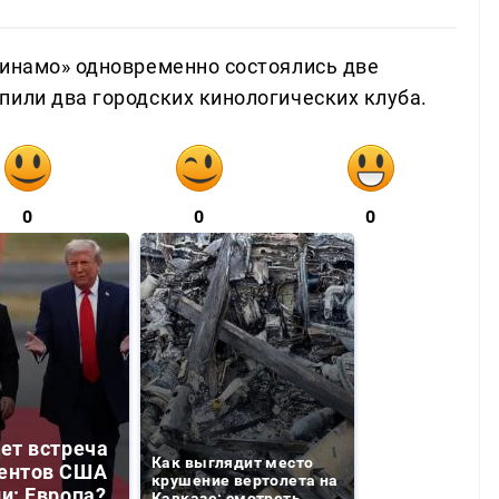
Динамо» одновременно состоялись две
пили два городских кинологических клуба.
0
0
0
дет встреча
Как выглядит место
ентов США
крушение вертолета на
ии: Европа?
Кавказе: смотреть