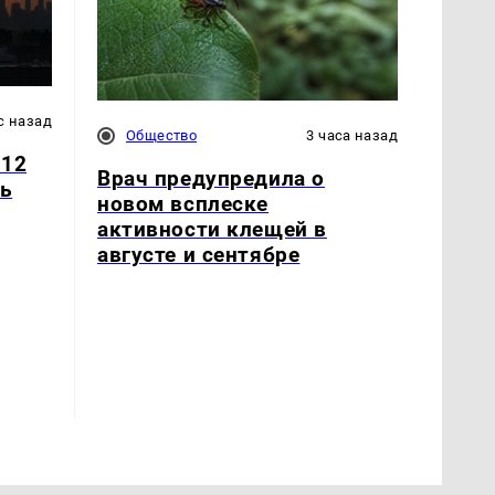
с назад
Общество
3 часа назад
 12
Врач предупредила о
ть
новом всплеске
активности клещей в
августе и сентябре