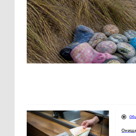
Об
Онище