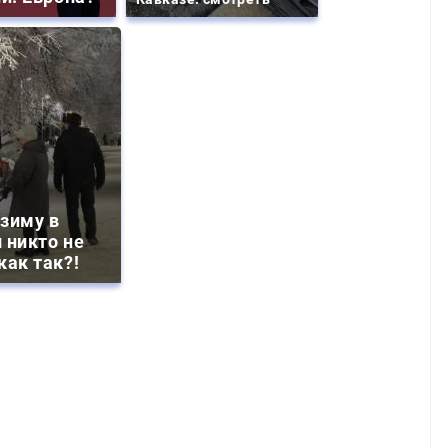
зиму в
 никто не
как так?!