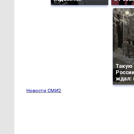
Такую 
России
ждал: 
Новости СМИ2