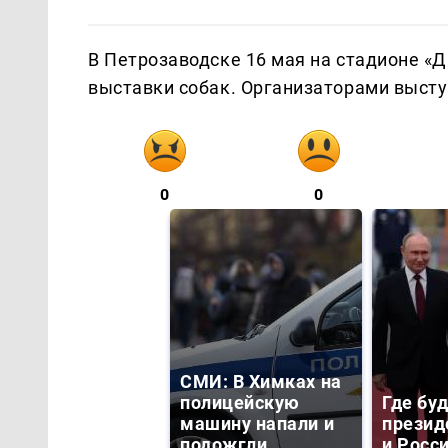
В Петрозаводске 16 мая на стадионе «
выставки собак. Организаторами высту
0
0
СМИ: В Химках на
полицейскую
Где бу
машину напали и
презид
подожгли.
и Росс