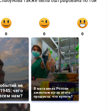
 Слабунова также была оштрафована по той
0
0
0
событий не
В магазинах России
1945: чего
ажиотаж из-за этого
всем нам?
продукта: что купить?