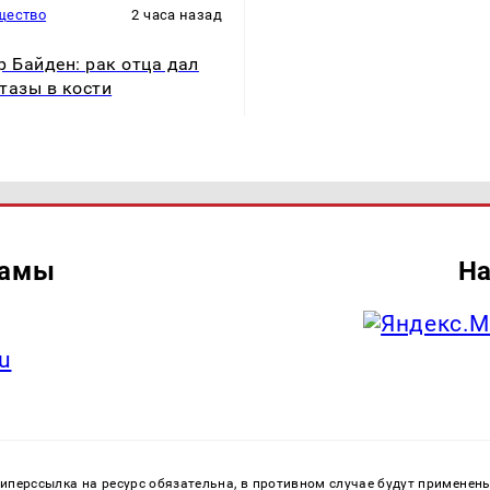
щество
2 часа назад
р Байден: рак отца дал
тазы в кости
ламы
На
u
перссылка на ресурс обязательна, в противном случае будут применен