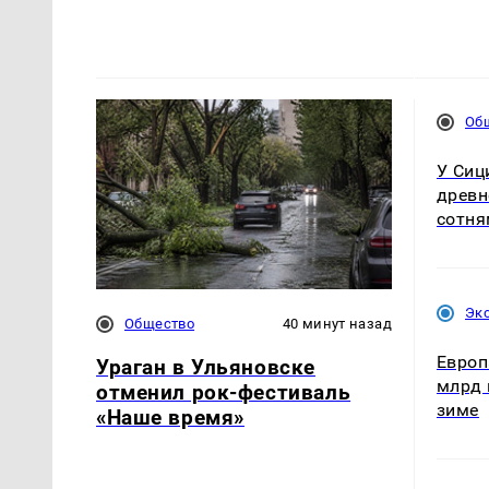
Об
У Сиц
древн
сотн
Эк
Общество
40 минут назад
Европ
Ураган в Ульяновске
млрд 
отменил рок-фестиваль
зиме
«Наше время»