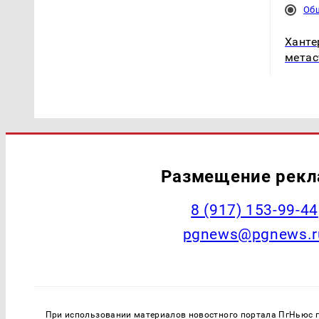
Об
Ханте
метас
Размещение рек
‭8 (917) 153-99-44
pgnews@pgnews.r
При использовании материалов новостного портала ПгНьюс ги