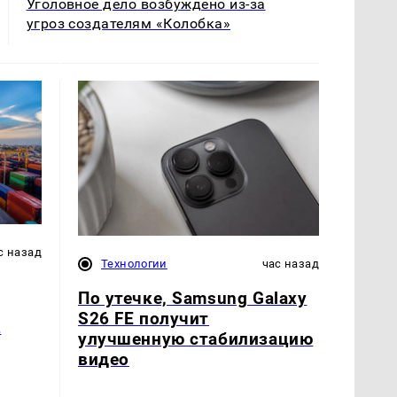
Уголовное дело возбуждено из-за
угроз создателям «Колобка»
с назад
Технологии
час назад
По утечке, Samsung Galaxy
S26 FE получит
2
улучшенную стабилизацию
видео