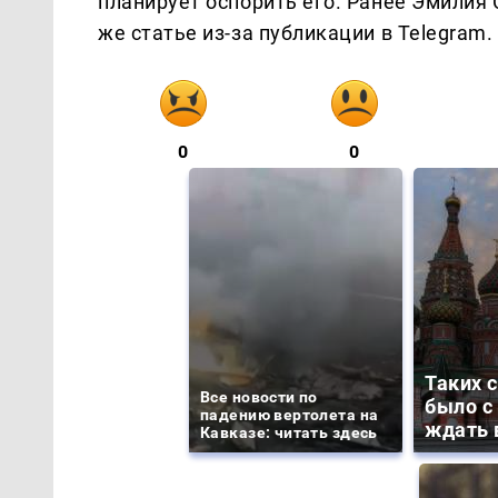
планирует оспорить его. Ранее Эмилия
же статье из-за публикации в Telegram.
0
0
Таких 
Все новости по
было с 
падению вертолета на
ждать 
Кавказе: читать здесь