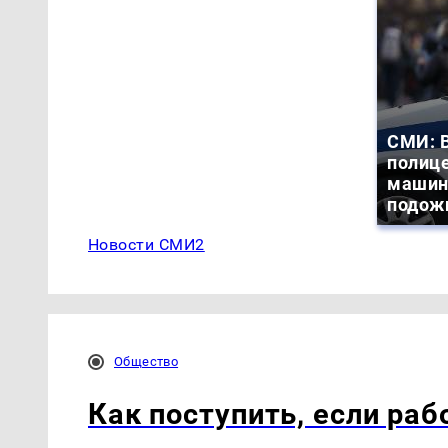
СМИ: В
полиц
машин
подож
Новости СМИ2
Общество
Как поступить, если ра