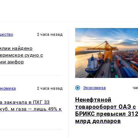
щество
2 часа назад
илии найдено
еримское судно с
ями амфор
Экономика
ча
ономика
2 часа назад
Ненефтяной
а закачала в ПХГ 33
товарооборот ОАЭ с
куб. м газа — лишь 49% к
БРИКС превысил 31
млрд долларов