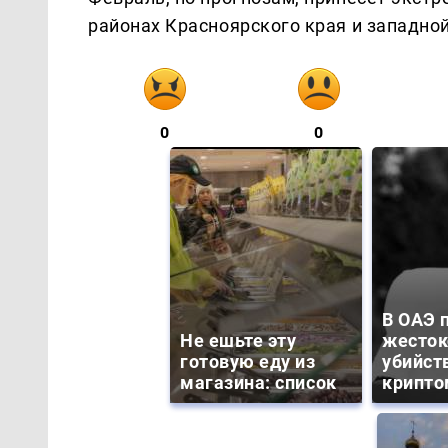
районах Красноярского края и западной
0
0
В ОАЭ 
Не ешьте эту
жесток
готовую еду из
убийст
магазина: список
крипто