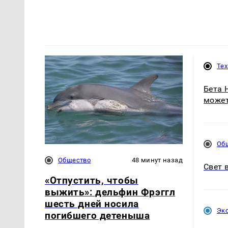
Те
Бета 
может
Об
Общество
48 минут назад
Свет 
«Отпустить, чтобы
выжить»: дельфин Фрэггл
шесть дней носила
Эк
погибшего детеныша