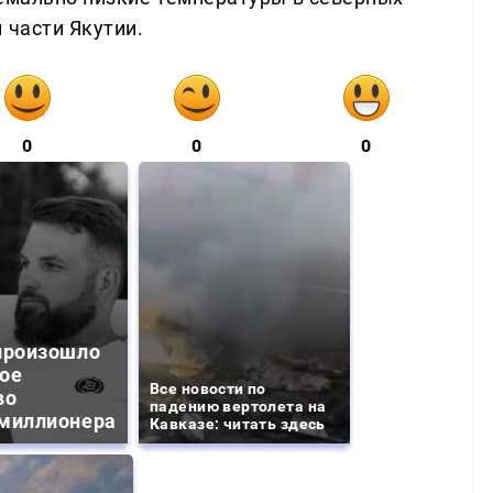
 части Якутии.
0
0
0
произошло
ое
Все новости по
во
падению вертолета на
миллионера
Кавказе: читать здесь