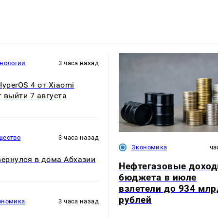
хнологии
3 часа назад
HyperOS 4 от Xiaomi
 выйти 7 августа
щество
3 часа назад
Экономика
ча
вернулся в дома Абхазии
Нефтегазовые дохо
бюджета в июле
взлетели до 934 млр
рублей
ономика
3 часа назад