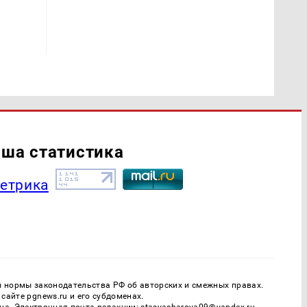
ша статистика
ы нормы законодательства РФ об авторских и смежных правах.
айте pgnews.ru и его субдоменах.