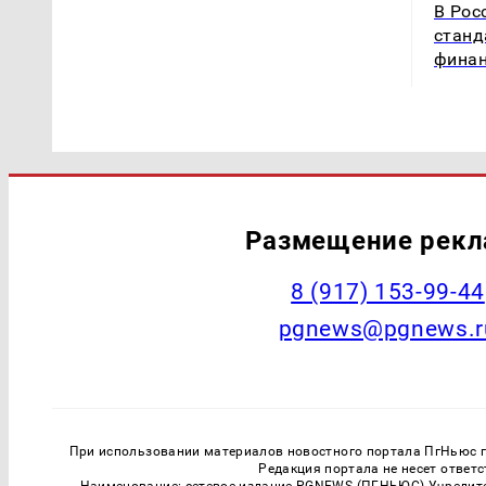
В Рос
станд
фина
Размещение рек
‭8 (917) 153-99-44
pgnews@pgnews.r
При использовании материалов новостного портала ПгНьюс ги
Редакция портала не несет ответ