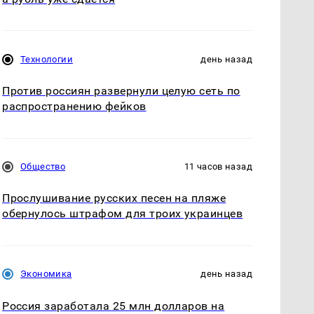
Технологии
день назад
Против россиян развернули целую сеть по
распространению фейков
Общество
11 часов назад
Прослушивание русских песен на пляже
обернулось штрафом для троих украинцев
Экономика
день назад
Россия заработала 25 млн долларов на