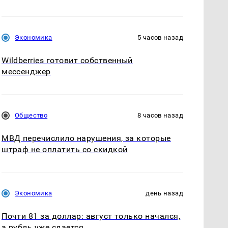
Экономика
5 часов назад
Wildberries готовит собственный
мессенджер
Общество
8 часов назад
МВД перечислило нарушения, за которые
штраф не оплатить со скидкой
Экономика
день назад
Почти 81 за доллар: август только начался,
а рубль уже сдается