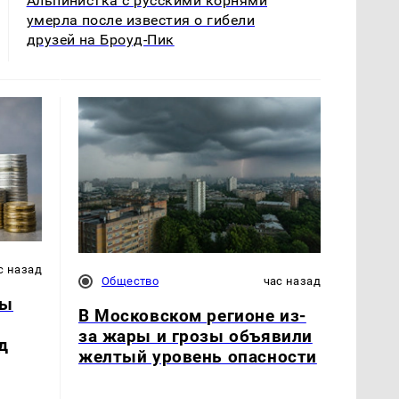
Альпинистка с русскими корнями
умерла после известия о гибели
друзей на Броуд-Пик
с назад
Общество
час назад
ды
В Московском регионе из-
за жары и грозы объявили
д
желтый уровень опасности