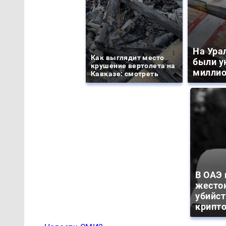
На Ура
Как выглядит место
были у
крушение вертолета на
миллио
Кавказе: смотреть
В ОАЭ
жесто
убийс
крипт