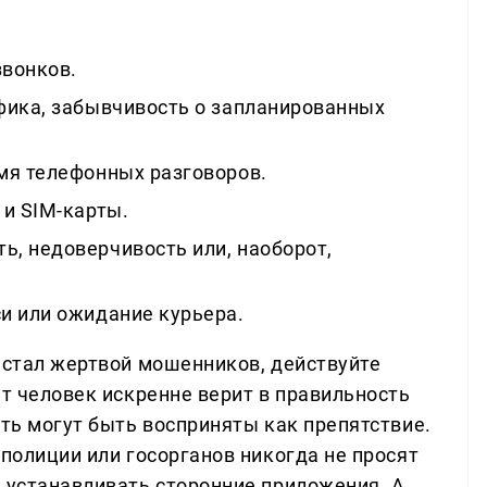
вонков.
фика, забывчивость о запланированных
мя телефонных разговоров.
 и SIM-карты.
, недоверчивость или, наоборот,
и или ожидание курьера.
й стал жертвой мошенников, действуйте
нт человек искренне верит в правильность
ить могут быть восприняты как препятствие.
 полиции или госорганов никогда не просят
и устанавливать сторонние приложения. А