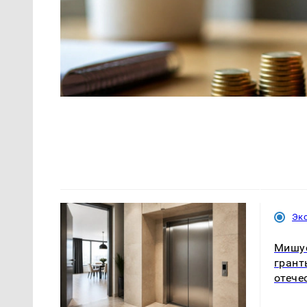
Эк
Мишус
грант
отече