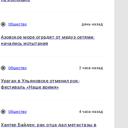
Общество
день назад
Азовское море оградят от медуз сетями:
начались испытания
Общество
2 часа назад
Ураган в Ульяновске отменил рок-
фестиваль «Наше время»
Общество
4 часа назад
Хантер Байден: рак отца дал метастазы в