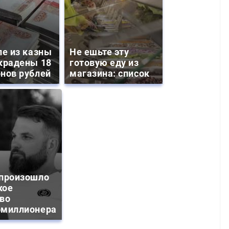
ле из казны
Не ешьте эту
крадены 18
готовую еду из
нов рублей
магазина: список
 произошло
кое
тво
омиллионера