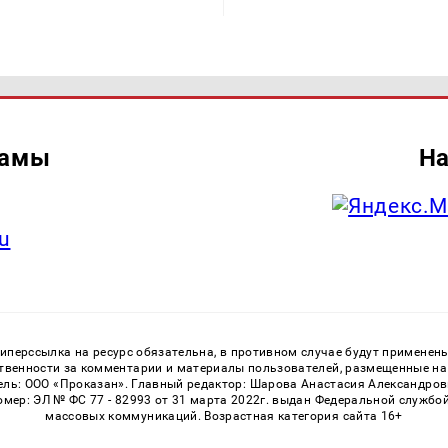
ламы
На
u
перссылка на ресурс обязательна, в противном случае будут применен
ственности за комментарии и материалы пользователей, размещенные на с
ь: ООО «Проказан». Главный редактор: Шарова Анастасия Александровна
номер: ЭЛ № ФС 77 - 82993 от 31 марта 2022г. выдан Федеральной службо
массовых коммуникаций. Возрастная категория сайта 16+