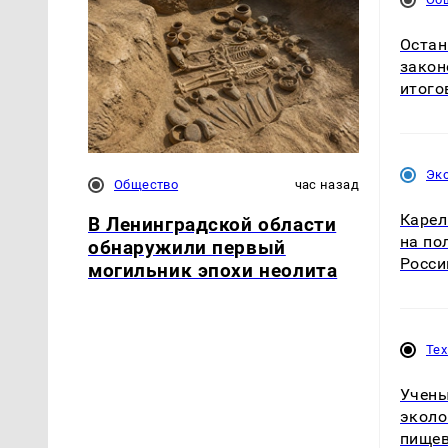
Остан
закон
итого
Эк
Общество
час назад
Карел
В Ленинградской области
на по
обнаружили первый
Росси
могильник эпохи неолита
Те
Учены
эколо
пищев