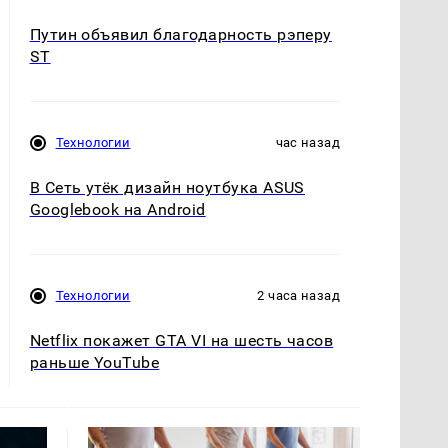
Путин объявил благодарность рэперу
ST
Технологии
час назад
В Сеть утёк дизайн ноутбука ASUS
Googlebook на Android
Технологии
2 часа назад
Netflix покажет GTA VI на шесть часов
раньше YouTube