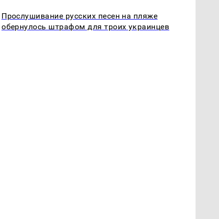
Прослушивание русских песен на пляже
обернулось штрафом для троих украинцев