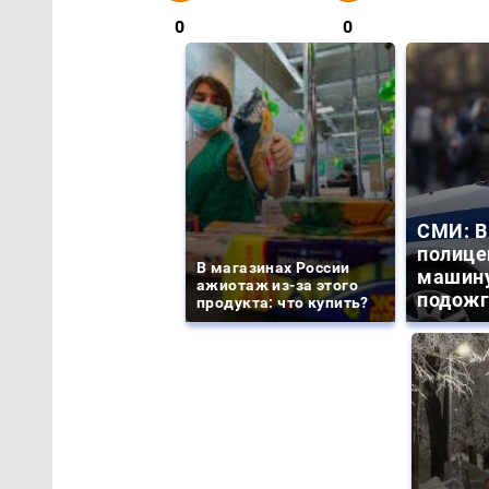
0
0
СМИ: В
полице
В магазинах России
машину
ажиотаж из-за этого
подожг
продукта: что купить?