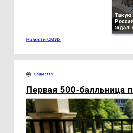
Такую 
России
ждал: 
Новости СМИ2
Общество
Первая 500-балльница п