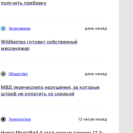
получить прибавку
Экономика
день назад
Wildberries готовит собственный
мессенджер
Общество
день назад
МВД перечислило нарушения, за которые
штраф не оплатить со скидкой
Технологии
12 часов назад
Honor MagicPad 4 стал самым тонким 12,3-