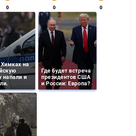
0
0
0
 Химках на
йскую
Где будет встреча
 напали и
президентов США
ли.
и России: Европа?