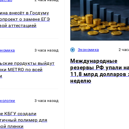
ина внесёт в Госдуму
опроект о замене ЕГЭ
вой аттестацией
Экономика
2 час
ономика
3 часа назад
Международные
ьские продукты выйдут
резервы РФ упали н
лки METRO по всей
11,8 млрд долларов 
и
неделю
хнологии
3 часа назад
е КБГУ создали
гичный полимер для
ой пленки