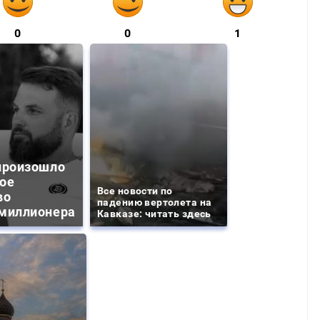
0
0
1
произошло
ое
Все новости по
во
падению вертолета на
миллионера
Кавказе: читать здесь