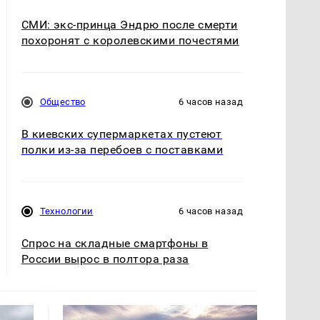
СМИ: экс-принца Эндрю после смерти
похоронят с королевскими почестями
Общество
6 часов назад
В киевских супермаркетах пустеют
полки из-за перебоев с поставками
Технологии
6 часов назад
Спрос на складные смартфоны в
России вырос в полтора раза