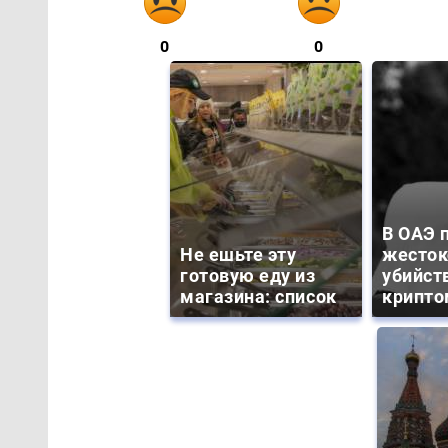
0
0
В ОАЭ 
Не ешьте эту
жесток
готовую еду из
убийст
магазина: список
крипто