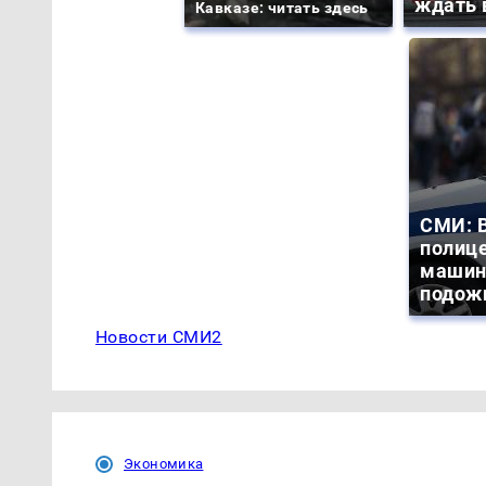
ждать 
Кавказе: читать здесь
СМИ: В
полиц
машин
подож
Новости СМИ2
Экономика