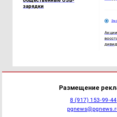
общественные USB-
зарядки
Эк
Акции
восст
дивид
Размещение рек
‭8 (917) 153-99-44
pgnews@pgnews.r