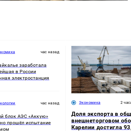
ономика
час назад
айкалье заработала
ейшая в России
чная электростанция
Экономика
2 час
хнологии
час назад
Доля экспорта в об
й блок АЭС «Аккую»
внешнеторговом обо
но прошёл испытание
Карелии достигла 93
умом