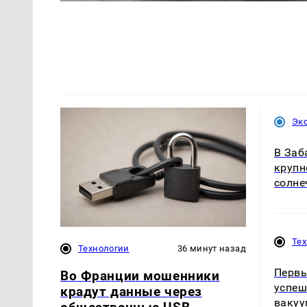
Эк
В Заб
крупн
солне
Те
Технологии
36 минут назад
Первы
Во Франции мошенники
успеш
крадут данные через
ваку