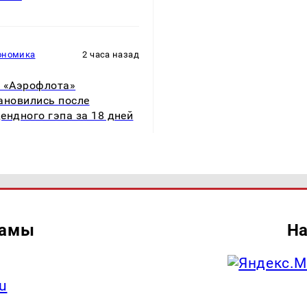
ономика
2 часа назад
 «Аэрофлота»
ановились после
ендного гэпа за 18 дней
ламы
На
u