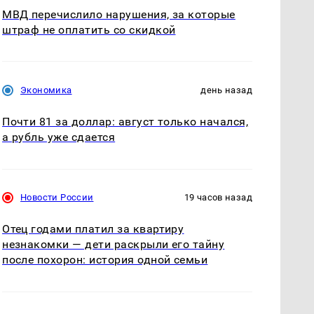
МВД перечислило нарушения, за которые
штраф не оплатить со скидкой
Экономика
день назад
Почти 81 за доллар: август только начался,
а рубль уже сдается
Новости России
19 часов назад
Отец годами платил за квартиру
незнакомки — дети раскрыли его тайну
после похорон: история одной семьи