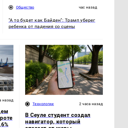
Общество
час назад
"А то будет как Байден": Трамп уберег
ребенка от падения со сцены
а назад
Технологии
2 часа назад
щем
В Сеуле студент создал
роте
навигатор, который
,6%