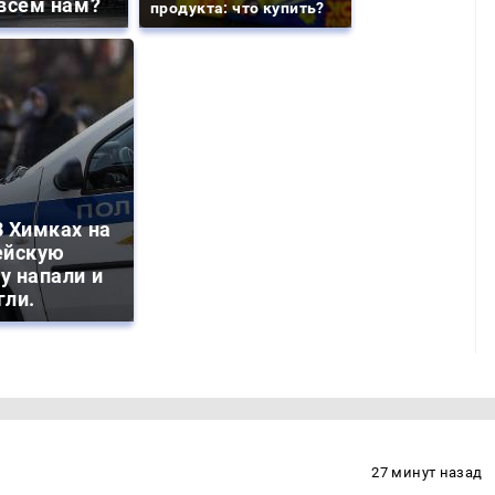
всем нам?
продукта: что купить?
 Химках на
ейскую
у напали и
гли.
27 минут назад