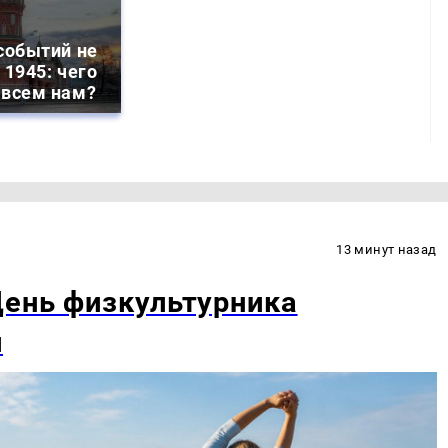
событий не
 1945: чего
 всем нам?
13 минут назад
День физкультурника
й