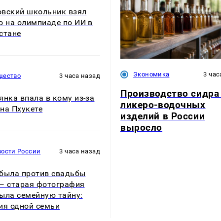
вский школьник взял
о на олимпиаде по ИИ в
стане
Экономика
3 час
щество
3 часа назад
Производство сидра
янка впала в кому из-за
ликеро-водочных
на Пхукете
изделий в России
выросло
вости России
3 часа назад
была против свадьбы
— старая фотография
ыла семейную тайну:
ия одной семьи