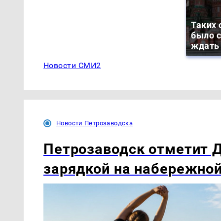
Таких 
было с
ждать
Новости СМИ2
Новости Петрозаводска
Петрозаводск отметит 
зарядкой на набережно