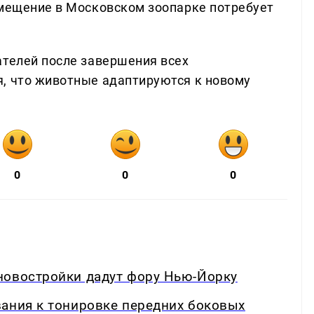
змещение в Московском зоопарке потребует
ателей после завершения всех
, что животные адаптируются к новому
0
0
0
новостройки дадут фору Нью-Йорку
вания к тонировке передних боковых