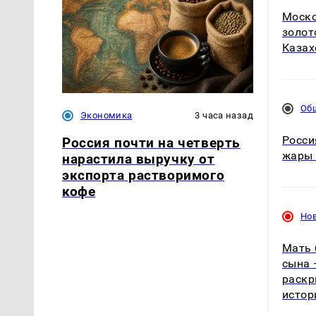
Моско
золот
Казах
Об
Экономика
3 часа назад
Росси
Россия почти на четверть
жары 
нарастила выручку от
экспорта растворимого
кофе
Но
Мать 
сына 
раскр
истор