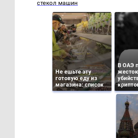
стекол машин
В ОАЭ 
Не ешьте эту
жесток
готовую еду из
убийст
магазина: список
крипто