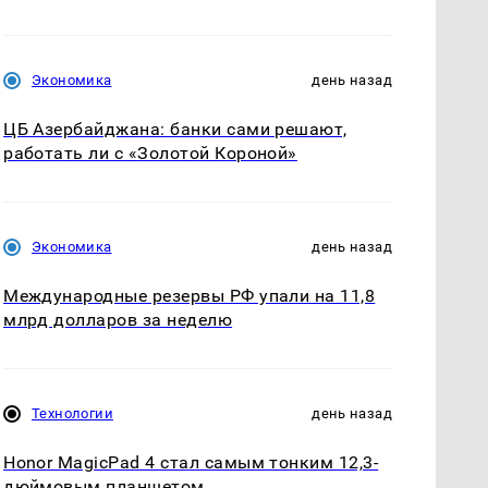
Экономика
день назад
ЦБ Азербайджана: банки сами решают,
работать ли с «Золотой Короной»
Экономика
день назад
Международные резервы РФ упали на 11,8
млрд долларов за неделю
Технологии
день назад
Honor MagicPad 4 стал самым тонким 12,3-
дюймовым планшетом