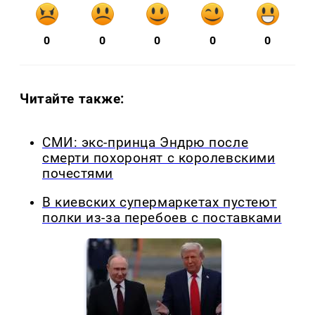
0
0
0
0
0
Читайте также:
СМИ: экс-принца Эндрю после
смерти похоронят с королевскими
почестями
В киевских супермаркетах пустеют
полки из-за перебоев с поставками