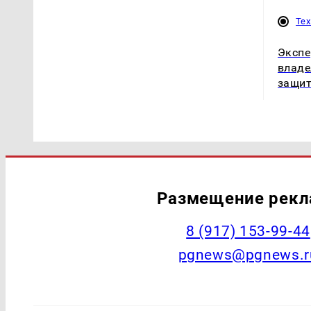
Те
Экспе
владе
защит
Размещение рек
‭8 (917) 153-99-44
pgnews@pgnews.r