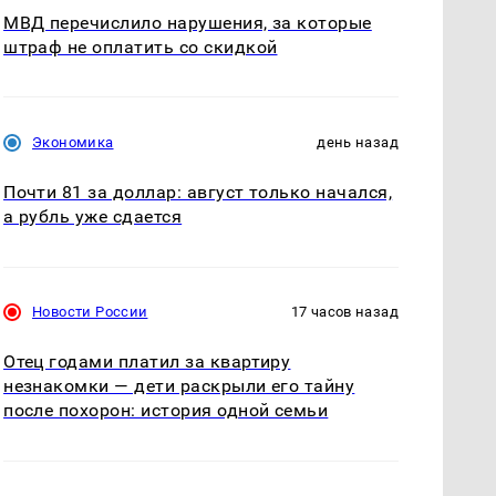
МВД перечислило нарушения, за которые
штраф не оплатить со скидкой
Экономика
день назад
Почти 81 за доллар: август только начался,
а рубль уже сдается
Новости России
17 часов назад
Отец годами платил за квартиру
незнакомки — дети раскрыли его тайну
после похорон: история одной семьи