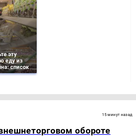
те эту
ю еду из
на: список
15 минут назад
 внешнеторговом обороте