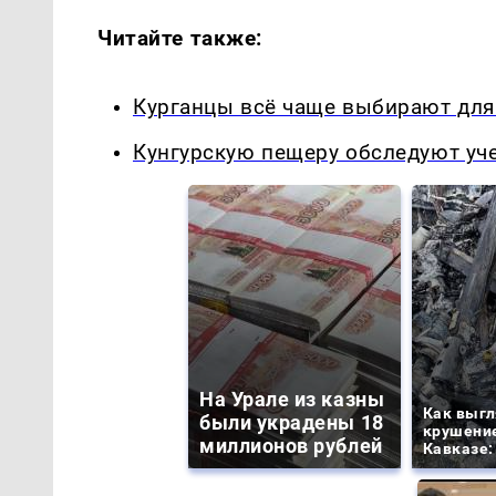
Читайте также:
Курганцы всё чаще выбирают дл
Кунгурскую пещеру обследуют уч
На Урале из казны
Как выгл
были украдены 18
крушение
миллионов рублей
Кавказе: