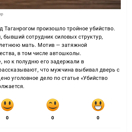
ер
од Таганрогом произошло тройное убийство.
й, бывший сотрудник силовых структур,
6-летнюю мать. Мотив — затяжной
ства, в том числе автошколы.
 но к полудню его задержали в
рассказывают, что мужчина выбивал дверь с
ено уголовное дело по статье «Убийство
олжается.
0
0
0