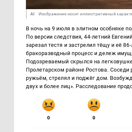
AI
Изображение носит иллюстративный характ
В ночь на 9 июля в элитном особняке п
По версии следствия, 44-летний Евгени
зарезал тестя и застрелил тёщу и её 8
бракоразводный процесс и дележ имуще
Подозреваемый скрылся на легковушке,
Пролетарском районе Ростова. Соседи 
ружьём, стрелял и поджёг дом. Возбужд
двух и более лиц». Расследование прод
0
0