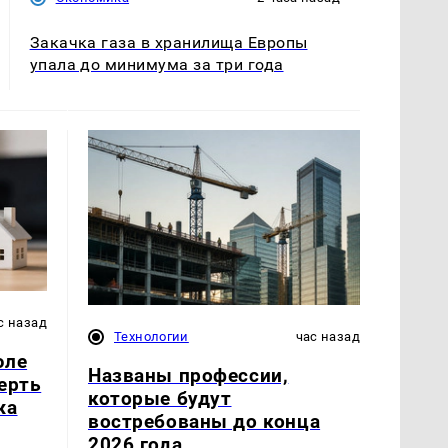
Закачка газа в хранилища Европы
упала до минимума за три года
с назад
Технологии
час назад
юле
Названы профессии,
ерть
которые будут
жа
востребованы до конца
2026 года