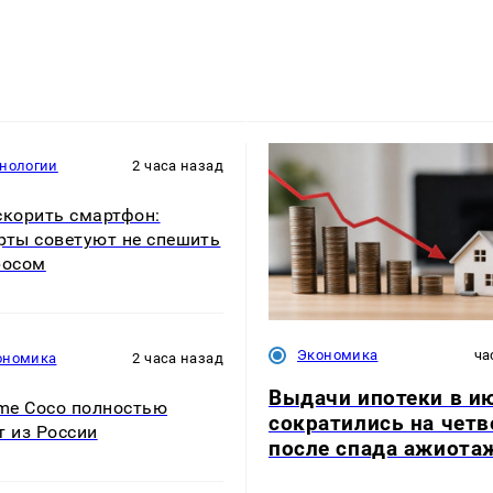
хнологии
2 часа назад
скорить смартфон:
рты советуют не спешить
росом
Экономика
ча
ономика
2 часа назад
Выдачи ипотеки в и
e Coco полностью
сократились на четв
т из России
после спада ажиота