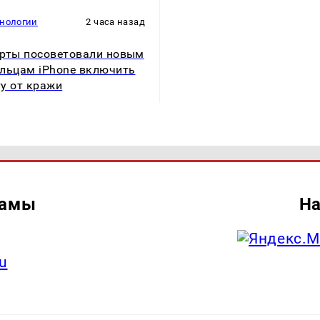
хнологии
2 часа назад
рты посоветовали новым
льцам iPhone включить
у от кражи
ламы
На
u