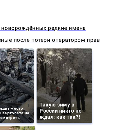
я новорождённых редкие имена
еные после потери оператором прав
Такую зиму в
ядит место
России никто не
 вертолета на
ждал: как так?!
 смотреть