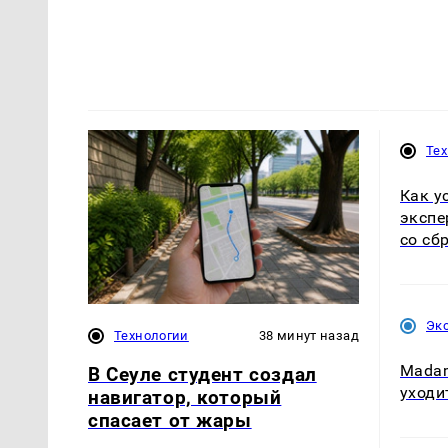
Те
Как у
экспе
со сб
Эк
Технологии
38 минут назад
Madam
В Сеуле студент создал
уходи
навигатор, который
спасает от жары