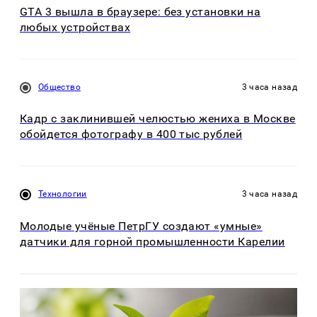
GTA 3 вышла в браузере: без установки на
любых устройствах
Общество
3 часа назад
Кадр с заклинившей челюстью жениха в Москве
обойдется фотографу в 400 тыс рублей
Технологии
3 часа назад
Молодые учёные ПетрГУ создают «умные»
датчики для горной промышленности Карелии