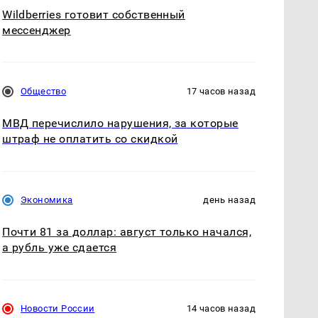
Wildberries готовит собственный
мессенджер
Общество
17 часов назад
МВД перечислило нарушения, за которые
штраф не оплатить со скидкой
Экономика
день назад
Почти 81 за доллар: август только начался,
а рубль уже сдается
Новости России
14 часов назад