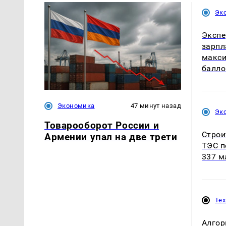
Эк
Экспе
зарпл
макси
балло
Экономика
47 минут назад
Эк
Товарооборот России и
Строи
Армении упал на две трети
ТЭС п
337 м
Те
Алгор