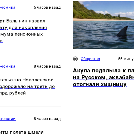
ономика
5 часов назад
рт Балынин назвал
ату для накопления
мума пенсионных
в
Общество
55 мину
ономика
8 часов назад
Акула подплыла к п
на Русском, акваба
тельство Новоленской
отогнали хищницу
одорожало на треть до
лрд рублей
хнологии
8 часов назад
итм полета шмеля