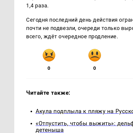
1,4 раза.
Сегодня последний день действия огран
почти не подвезли, очереди только выр
всего, ждёт очередное продление.
0
0
Читайте также:
Акула подплыла к пляжу на Русск
«Отпустить, чтобы выжить»: дель
детеныша