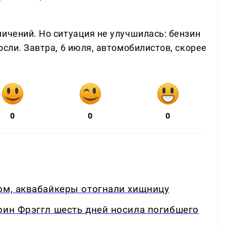
ичений. Но ситуация не улучшилась: бензин
осли. Завтра, 6 июля, автомобилистов, скорее
0
0
0
ом, аквабайкеры отогнали хищницу
фин Фрэггл шесть дней носила погибшего