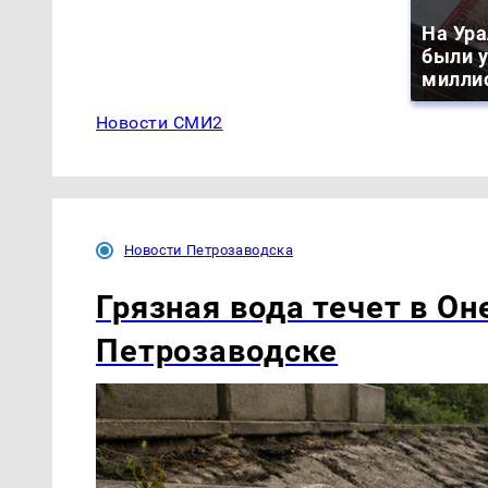
На Ура
были 
милли
Новости СМИ2
Новости Петрозаводска
Грязная вода течет в Он
Петрозаводске