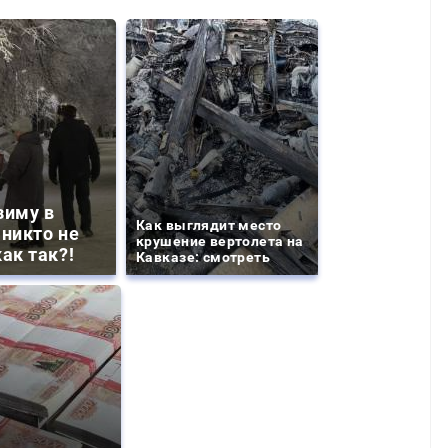
зиму в
Как выглядит место
 никто не
крушение вертолета на
ак так?!
Кавказе: смотреть