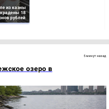
ле из казны
украдены 18
онов рублей
5 минут назад
ежское озеро в