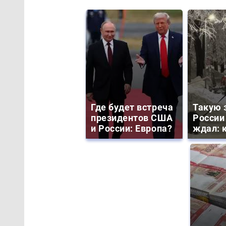
Где будет встреча
Такую 
президентов США
России
и России: Европа?
ждал: к