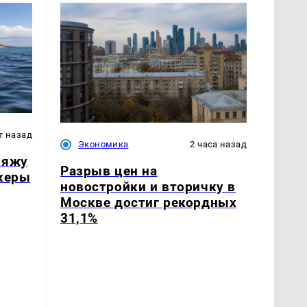
т назад
Экономика
2 часа назад
ляжу
Разрыв цен на
йкеры
новостройки и вторичку в
Москве достиг рекордных
31,1%