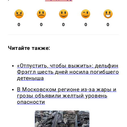
0
0
0
0
0
Читайте также:
«Отпустить, чтобы выжить»: дельфин
Фрэггл шесть дней носила погибшего
детеныша
В Московском регионе из-за жары и
грозы объявили желтый уровень
опасности