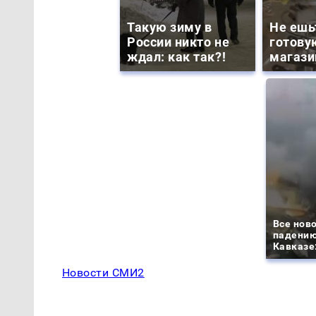
Такую зиму в
Не ешь
России никто не
готову
ждал: как так?!
магази
Все ново
падению
Кавказе:
Новости СМИ2