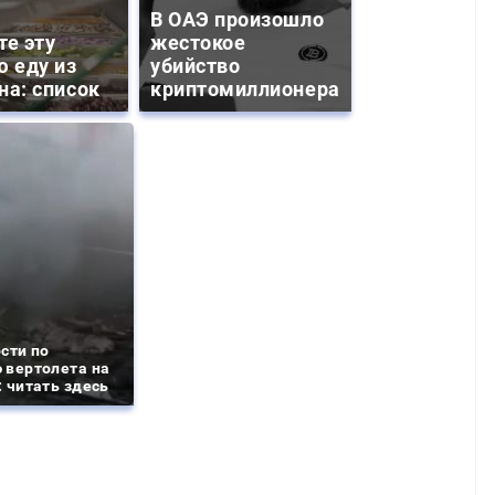
В ОАЭ произошло
те эту
жестокое
ю еду из
убийство
на: список
криптомиллионера
сти по
 вертолета на
 читать здесь