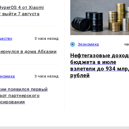
HyperOS 4 от Xiaomi
 выйти 7 августа
щество
3 часа назад
Экономика
ча
вернулся в дома Абхазии
Нефтегазовые дохо
бюджета в июле
взлетели до 934 млр
рублей
ономика
3 часа назад
сии появился первый
арт партнерского
нсирования