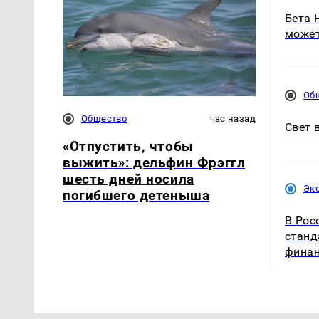
Бета 
может
Об
Общество
час назад
Свет 
«Отпустить, чтобы
выжить»: дельфин Фрэггл
шесть дней носила
Эк
погибшего детеныша
В Рос
станд
фина