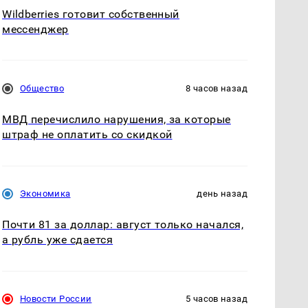
Wildberries готовит собственный
мессенджер
Общество
8 часов назад
МВД перечислило нарушения, за которые
штраф не оплатить со скидкой
Экономика
день назад
Почти 81 за доллар: август только начался,
а рубль уже сдается
Новости России
5 часов назад