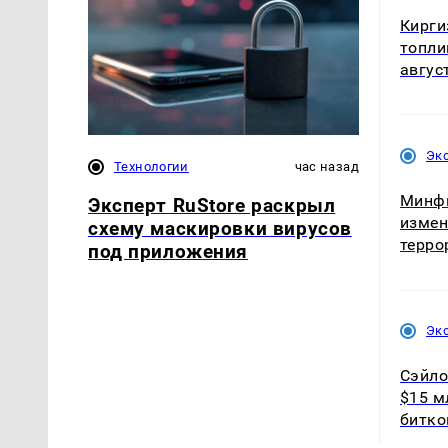
Кирги
топли
авгус
Эк
Технологии
час назад
Минфи
Эксперт RuStore раскрыл
измен
схему маскировки вирусов
терро
под приложения
Эк
Сэйло
$15 м
битко