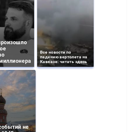
произошло
ое
Все новости по
во
падению вертолета на
миллионера
Кавказе: читать здесь
событий не