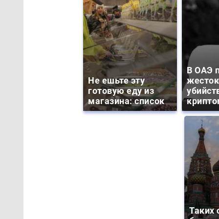
В ОАЭ 
Не ешьте эту
жесток
готовую еду из
убийст
магазина: список
крипто
Таких 