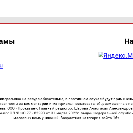
ламы
На
u
перссылка на ресурс обязательна, в противном случае будут применен
ственности за комментарии и материалы пользователей, размещенные на с
ь: ООО «Проказан». Главный редактор: Шарова Анастасия Александровна
номер: ЭЛ № ФС 77 - 82993 от 31 марта 2022г. выдан Федеральной службо
массовых коммуникаций. Возрастная категория сайта 16+