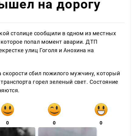
ышел на дорогу
кой столице сообщили в одном из местных
а которое попал момент аварии. ДТП
екрестке улиц Гоголя и Анохина на
а скорости сбил пожилого мужчину, который
я транспорта горел зеленый свет. Состояние
няются.
0
0
0