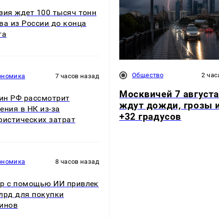
зия ждет 100 тысяч тонн
ва из России до конца
та
Общество
2 час
ономика
7 часов назад
Москвичей 7 августа
н РФ рассмотрит
ждут дожди, грозы 
ения в НК из-за
+32 градусов
ристических затрат
ономика
8 часов назад
р с помощью ИИ привлек
лрд для покупки
инов