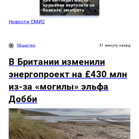
Как выглядит место
крушение вертолета на
Кавказе: смотреть
Новости СМИ2
Общество
31 минуту назад
В Британии изменили
энергопроект на £430 млн
из-за «могилы» эльфа
Добби