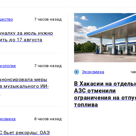
щество
7 часов назад
налку за июль нужно
ить до 17 августа
хнологии
7 часов назад
Экономика
ча
анонсировала меры
В Хакасии на отдел
в музыкального ИИ-
АЗС отменили
а
ограничения на отпу
топлива
ономика
8 часов назад
 бьет рекорды: ОАЭ