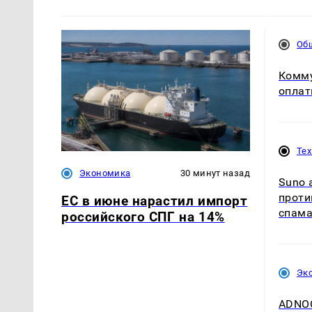
Об
Комму
оплат
Те
Экономика
30 минут назад
Suno 
проти
ЕС в июне нарастил импорт
спам
российского СПГ на 14%
Эк
ADNOC