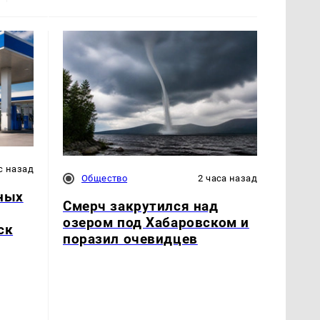
с назад
Общество
2 часа назад
ьных
Смерч закрутился над
озером под Хабаровском и
ск
поразил очевидцев