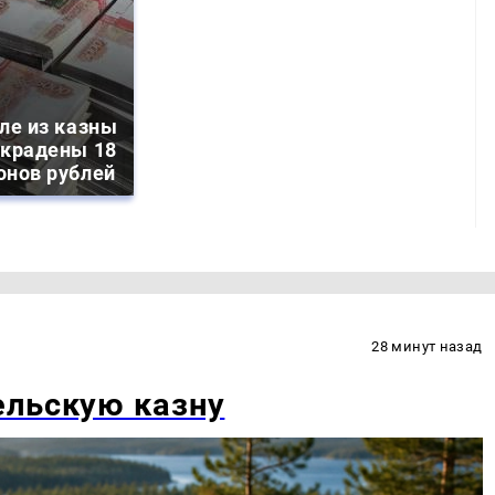
ле из казны
украдены 18
онов рублей
28 минут назад
ельскую казну