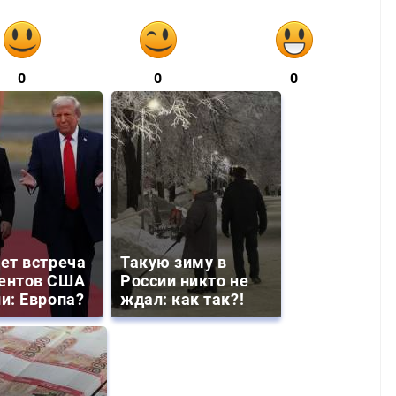
0
0
0
дет встреча
Такую зиму в
ентов США
России никто не
ии: Европа?
ждал: как так?!