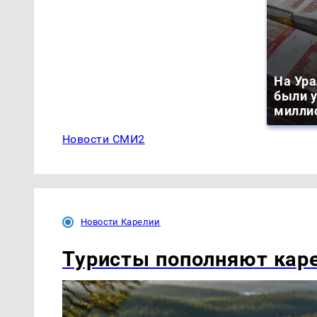
На Ура
были 
милли
Новости СМИ2
Новости Карелии
Туристы пополняют кар