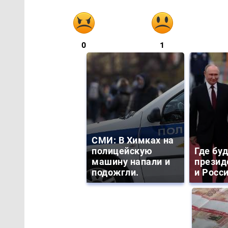
0
1
СМИ: В Химках на
полицейскую
Где бу
машину напали и
презид
подожгли.
и Росс