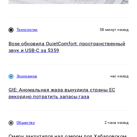
Технологии
58 минут назад
Bose обновила QuietComfort: пространственный
звук и USB-C за $359
Экономика
час назад
GIE: Аномальная жара вынудила страны ЕС
рекордно потратить запасы газа
Общество
2 часа назад
Смерч закрутился над озером под Хабаровском