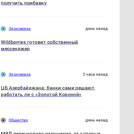
получить прибавку
Экономика
день назад
Wildberries готовит собственный
мессенджер
Экономика
2 часа назад
ЦБ Азербайджана: банки сами решают,
работать ли с «Золотой Короной»
Общество
день назад
МВД перечислило нарушения, за которые