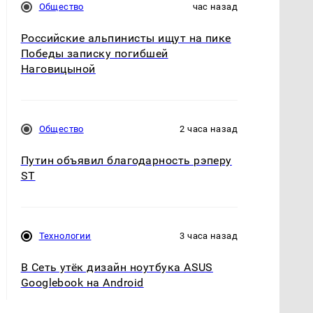
Общество
час назад
Российские альпинисты ищут на пике
Победы записку погибшей
Наговицыной
Общество
2 часа назад
Путин объявил благодарность рэперу
ST
Технологии
3 часа назад
В Сеть утёк дизайн ноутбука ASUS
Googlebook на Android