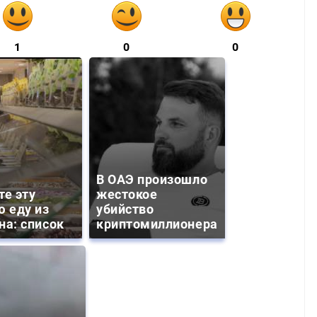
1
0
0
В ОАЭ произошло
те эту
жестокое
ю еду из
убийство
на: список
криптомиллионера