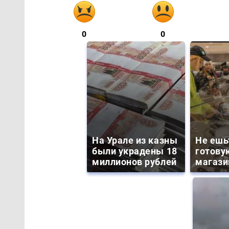
0
0
На Урале из казны
Не ешь
были украдены 18
готову
миллионов рублей
магази