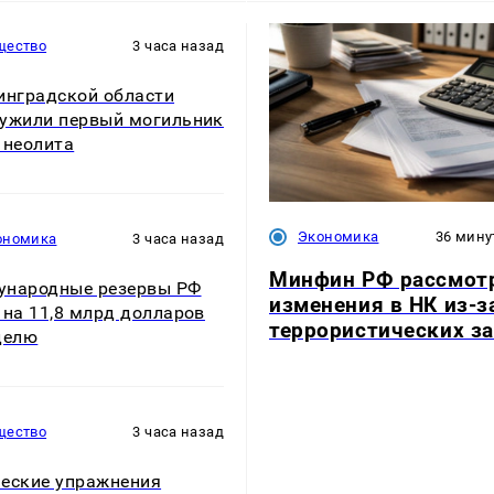
щество
3 часа назад
инградской области
ужили первый могильник
 неолита
Экономика
36 мину
ономика
3 часа назад
Минфин РФ рассмот
ународные резервы РФ
изменения в НК из-з
 на 11,8 млрд долларов
террористических з
делю
щество
3 часа назад
еские упражнения