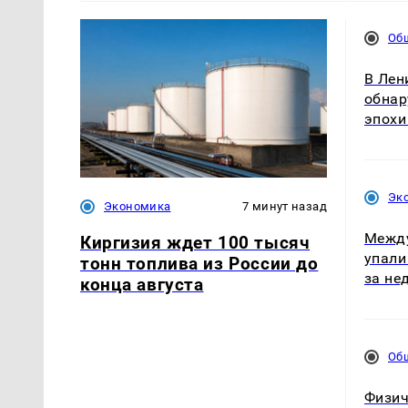
Об
В Лен
обнар
эпохи
Эк
Экономика
7 минут назад
Межд
Киргизия ждет 100 тысяч
упали
тонн топлива из России до
за не
конца августа
Об
Физич