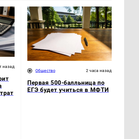
т назад
Общество
2 часа назад
рит
Первая 500-балльница по
а
ЕГЭ будет учиться в МФТИ
атрат