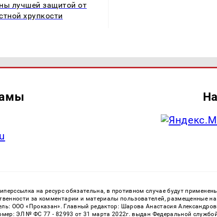
ны лучшей защитой от
стной хрупкости
ламы
На
u
перссылка на ресурс обязательна, в противном случае будут применен
ственности за комментарии и материалы пользователей, размещенные на с
ь: ООО «Проказан». Главный редактор: Шарова Анастасия Александровна
номер: ЭЛ № ФС 77 - 82993 от 31 марта 2022г. выдан Федеральной службо