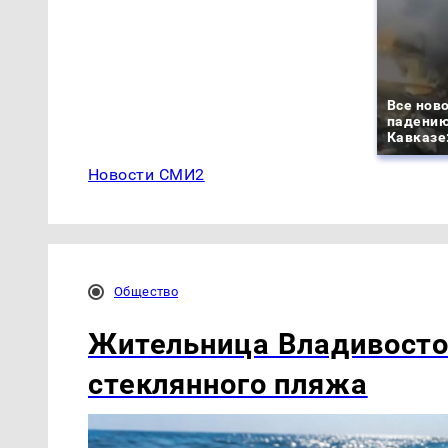
Все ново
падению
Кавказе:
Новости СМИ2
Общество
Жительница Владивосто
стеклянного пляжа