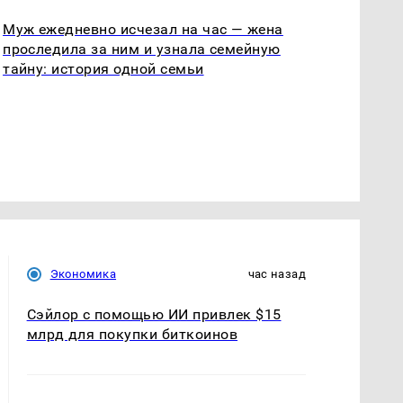
Муж ежедневно исчезал на час — жена
проследила за ним и узнала семейную
тайну: история одной семьи
Экономика
час назад
Сэйлор с помощью ИИ привлек $15
млрд для покупки биткоинов