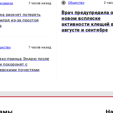
Общество
2 час
ономика
7 часов назад
Врач предупредила 
на рискует потерять
новом всплеске
 млрд из-за простоя
активности клещей 
в
августе и сентябре
щество
7 часов назад
экс-принца Эндрю после
и похоронят с
евскими почестями
ламы
На