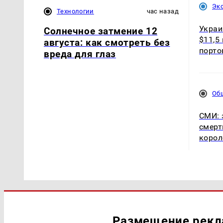
Эк
Технологии
час назад
Украи
Солнечное затмение 12
$11,5
августа: как смотреть без
порто
вреда для глаз
Об
СМИ: 
смерт
корол
Размещение рек