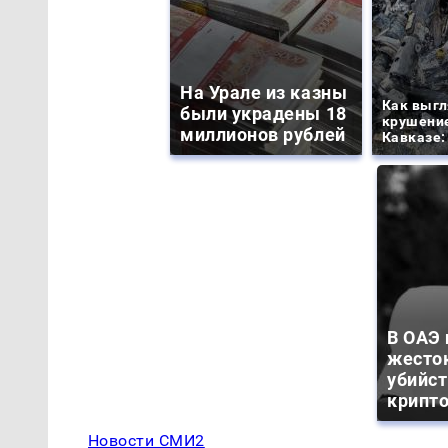
На Урале из казны
Как выгл
были украдены 18
крушение
миллионов рублей
Кавказе:
В ОАЭ
жесто
убийс
крипт
Новости СМИ2