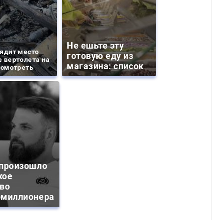
Не ешьте эту
ядит место
готовую еду из
 вертолета на
магазина: список
 смотреть
 произошло
кое
тво
омиллионера