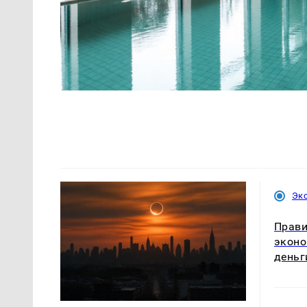
Эк
Прави
эконо
деньг