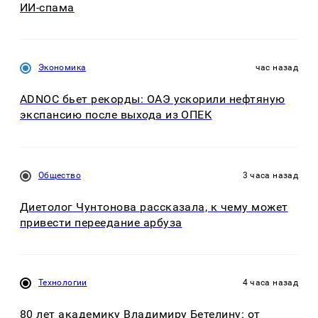
ИИ-спама
Экономика
час назад
ADNOC бьет рекорды: ОАЭ ускорили нефтяную
экспансию после выхода из ОПЕК
Общество
3 часа назад
Диетолог Чунтонова рассказала, к чему может
привести переедание арбуза
Технологии
4 часа назад
80 лет академику Владимиру Бетелину: от