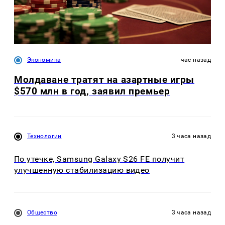
Экономика
час назад
Молдаване тратят на азартные игры
$570 млн в год, заявил премьер
Технологии
3 часа назад
По утечке, Samsung Galaxy S26 FE получит
улучшенную стабилизацию видео
Общество
3 часа назад