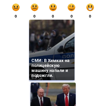
0
0
0
0
0
СМИ: В Химках на
полицейскую
машину напали и
подожгли.