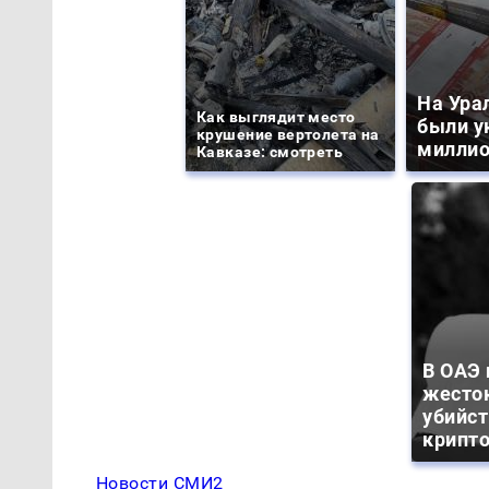
На Ура
Как выглядит место
были у
крушение вертолета на
миллио
Кавказе: смотреть
В ОАЭ
жесто
убийс
крипт
Новости СМИ2