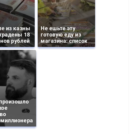
ле из казны
Не ешьте эту
крадены 18
готовую еду из
нов рублей
магазина: список
 произошло
кое
тво
омиллионера