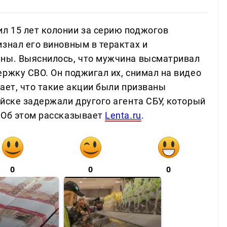
л 15 лет колонии за серию поджогов
знал его виновным в терактах и
ины. Выяснилось, что мужчина высматривал
ржку СВО. Он поджигал их, снимал на видео
ает, что такие акции были призваны
йске задержали другого агента СБУ, который
 Об этом рассказывает
Lenta.ru
.
0
0
0