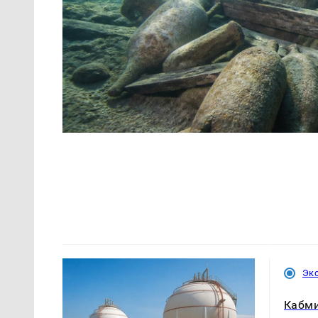
Эк
Кабми