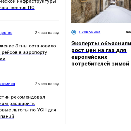
ческой инфраструктуры
ечественное ПО
Экономика
ча
щество
2 часа назад
Эксперты объяснил
жение Этны остановило
рост цен на газ для
 рейсов в аэропорту
европейских
ии
потребителей зимой
ономика
2 часа назад
стин рекомендовал
нам расширить
овые льготы по УСН для
мпаний