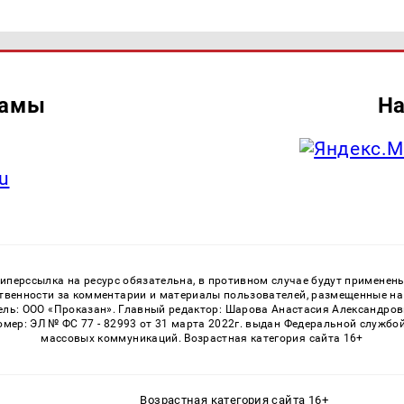
ламы
На
u
перссылка на ресурс обязательна, в противном случае будут применен
ственности за комментарии и материалы пользователей, размещенные на с
ь: ООО «Проказан». Главный редактор: Шарова Анастасия Александровна
номер: ЭЛ № ФС 77 - 82993 от 31 марта 2022г. выдан Федеральной службо
массовых коммуникаций. Возрастная категория сайта 16+
Возрастная категория сайта 16+