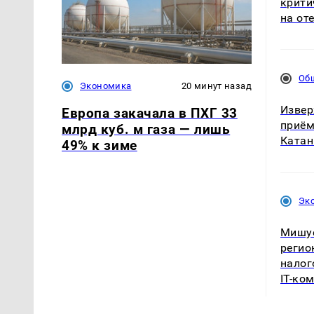
крити
на от
Об
Экономика
20 минут назад
Извер
Европа закачала в ПХГ 33
приём
млрд куб. м газа — лишь
Катан
49% к зиме
Эк
Мишу
регио
налог
IT-ко