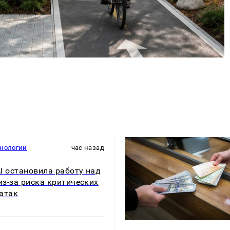
хнологии
час назад
I остановила работу над
 из-за риска критических
атак