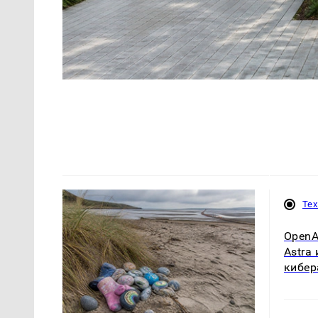
Те
OpenA
Astra
кибер