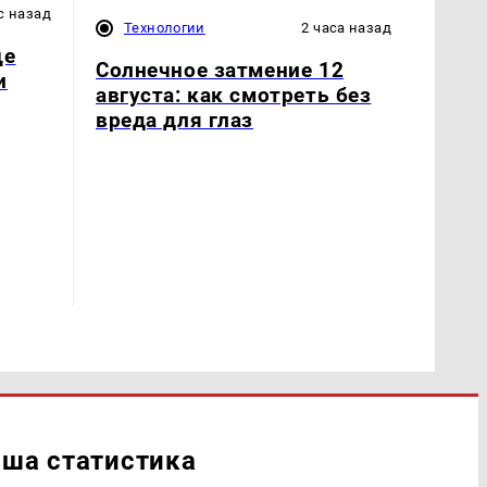
с назад
Технологии
2 часа назад
ще
Солнечное затмение 12
и
августа: как смотреть без
вреда для глаз
ша статистика