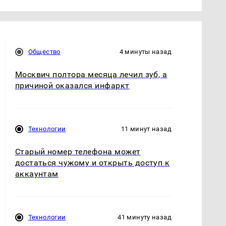
Общество
4 минуты назад
Москвич полтора месяца лечил зуб, а
причиной оказался инфаркт
Технологии
11 минут назад
Старый номер телефона может
достаться чужому и открыть доступ к
аккаунтам
Технологии
41 минуту назад