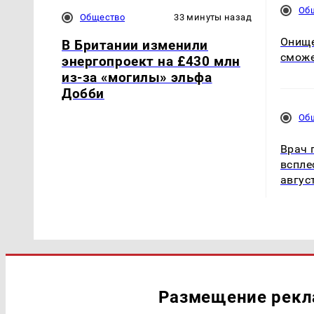
Об
Общество
33 минуты назад
Онище
В Британии изменили
сможе
энергопроект на £430 млн
из-за «могилы» эльфа
Добби
Об
Врач 
вспле
авгус
Размещение рек