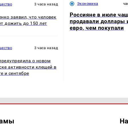
Экономика
ча
щество
3 часа назад
Россияне в июле ча
нко заявил, что человек
продавали доллары 
т дожить до 150 лет
евро, чем покупали
щество
3 часа назад
предупредила о новом
ске активности клещей в
те и сентябре
ламы
На