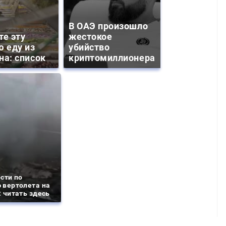
В ОАЭ произошло
те эту
жестокое
ю еду из
убийство
на: список
криптомиллионера
сти по
 вертолета на
 читать здесь