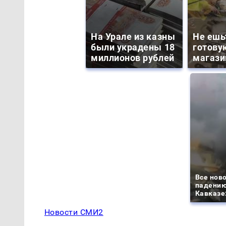
На Урале из казны
Не ешь
были украдены 18
готову
миллионов рублей
магази
Все ново
падению
Кавказе:
Новости СМИ2