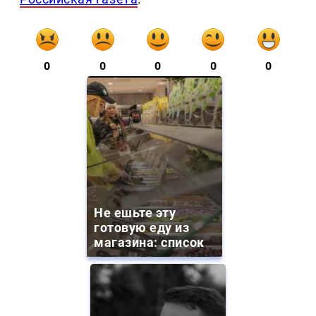
0
0
0
0
0
Не ешьте эту
готовую еду из
магазина: список