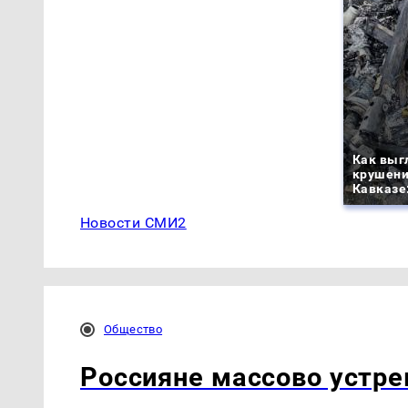
Как выг
крушени
Кавказе
Новости СМИ2
Общество
Россияне массово устре