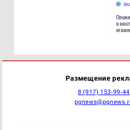
Эк
Произ
о рос
огран
Размещение рек
‭8 (917) 153-99-44
pgnews@pgnews.r