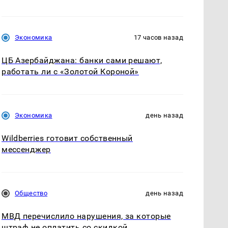
Экономика
17 часов назад
ЦБ Азербайджана: банки сами решают,
работать ли с «Золотой Короной»
Экономика
день назад
Wildberries готовит собственный
мессенджер
Общество
день назад
МВД перечислило нарушения, за которые
штраф не оплатить со скидкой