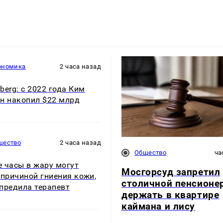
ономика
2 часа назад
berg: с 2022 года Ким
н накопил $22 млрд
щество
2 часа назад
Общество
ча
 часы в жару могут
Мосгорсуд запретил
 причиной гниения кожи,
столичной пенсионе
предила терапевт
держать в квартире
каймана и лису