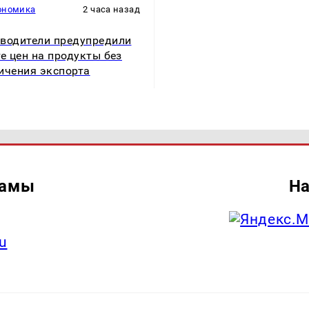
ономика
2 часа назад
водители предупредили
те цен на продукты без
ичения экспорта
ламы
На
u