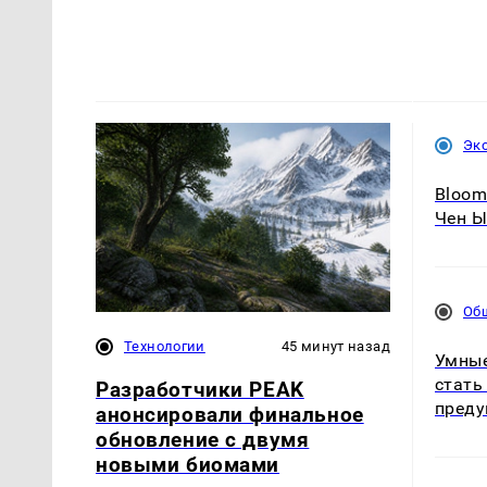
Эк
Bloom
Чен Ы
Об
Технологии
45 минут назад
Умные
стать
Разработчики PEAK
преду
анонсировали финальное
обновление с двумя
новыми биомами