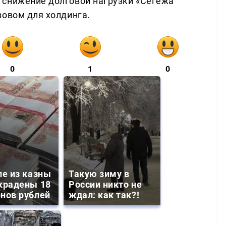
 снижение долговой нагрузки «Сегежа
зовом для холдинга.
0
1
0
ле из казны
Такую зиму в
крадены 18
России никто не
нов рублей
ждал: как так?!