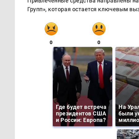
Привлеченные средства направлены на
Групп», которая остается ключевым вы
0
0
Где будет встреча
На Ура
президентов США
были у
и России: Европа?
миллио