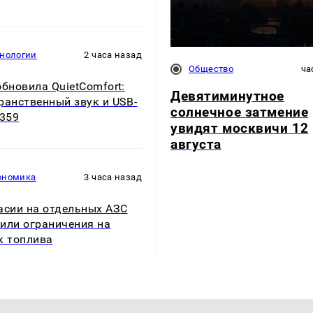
хнологии
2 часа назад
Общество
ча
обновила QuietComfort:
Девятиминутное
ранственный звук и USB-
солнечное затмение
$359
увидят москвичи 12
августа
ономика
3 часа назад
асии на отдельных АЗС
или ограничения на
к топлива