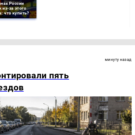
инах России
 из-за этого
: что купить?
минуту назад
онтировали пять
ездов