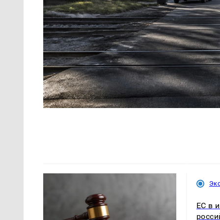
Эк
ЕС в 
росси