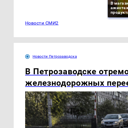
В магаз
ажиотаж
продукта
Новости СМИ2
Новости Петрозаводска
В Петрозаводске отрем
железнодорожных пере