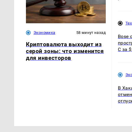
Те
Экономика
58 минут назад
Bose 
прост
Криптовалюта выходит из
C за 
серой зоны: что изменится
для инвесторов
Эк
В Хак
отмен
отпус