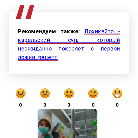
Рекомендуем также:
Лохикейто -
карельский суп, который
неожиданно покоряет с первой
ложки: рецепт
0
0
0
0
0