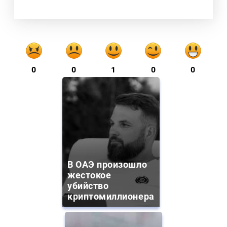
0
0
1
0
0
В ОАЭ произошло
жестокое
убийство
криптомиллионера