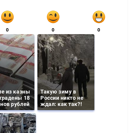
0
0
0
ле из казны
Такую зиму в
крадены 18
России никто не
нов рублей
ждал: как так?!