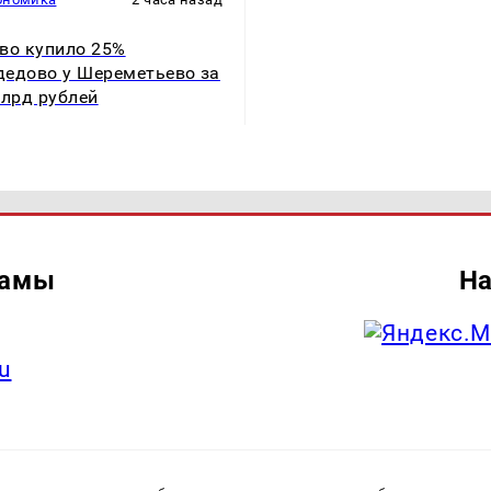
во купило 25%
едово у Шереметьево за
млрд рублей
ламы
На
u