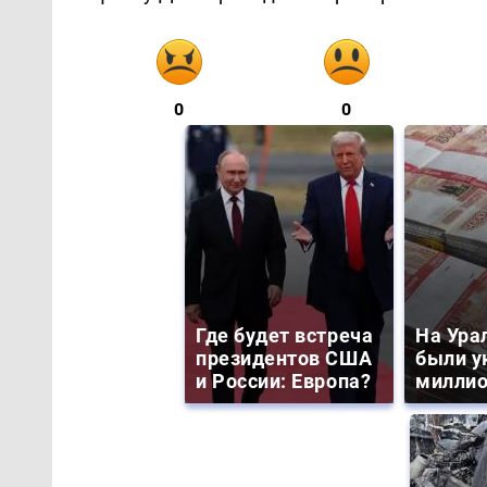
0
0
Где будет встреча
На Ура
президентов США
были у
и России: Европа?
миллио