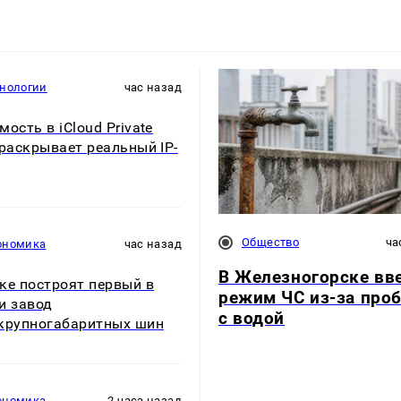
хнологии
час назад
мость в iCloud Private
 раскрывает реальный IP-
Общество
ча
ономика
час назад
В Железногорске вв
ке построят первый в
режим ЧС из-за про
и завод
с водой
крупногабаритных шин
ономика
2 часа назад