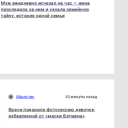
Муж ежедневно исчезал на час — жена
проследила за ним и узнала семейную
тайну: история одной семьи
Общество
32 минуты назад
Врачи подарили фотосессию девочке,
избавленной от «маски Бэтмена»