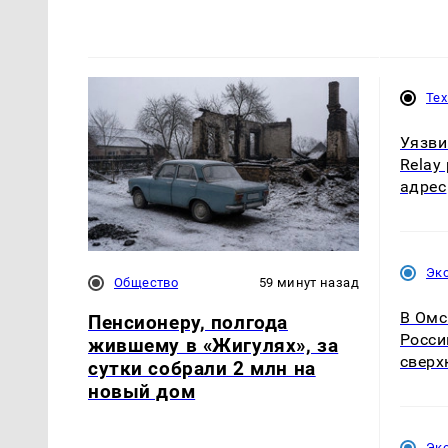
Те
Уязви
Relay
адрес
Эк
Общество
59 минут назад
В Омс
Пенсионеру, полгода
Росси
жившему в «Жигулях», за
сверх
сутки собрали 2 млн на
новый дом
Эк