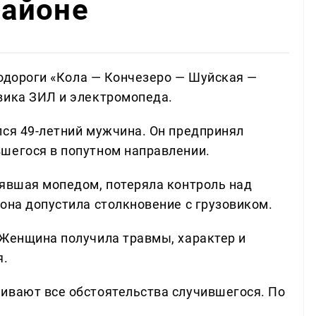
айоне
втодороги «Кола — Кончезеро — Шуйская —
вика ЗИЛ и электромопеда.
лся 49-летний мужчина. Он предпринял
шегося в попутном направлении.
лявшая мопедом, потеряла контроль над
она допустила столкновение с грузовиком.
 Женщина получила травмы, характер и
я.
ивают все обстоятельства случившегося. По