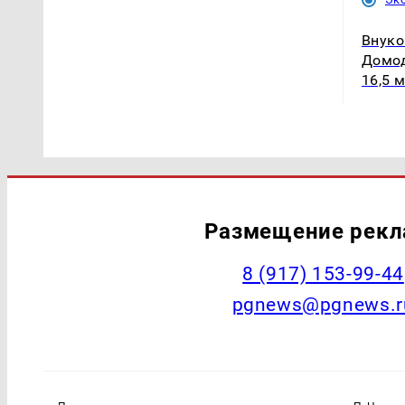
Внуко
Домод
16,5 
Размещение рек
‭8 (917) 153-99-44
pgnews@pgnews.r