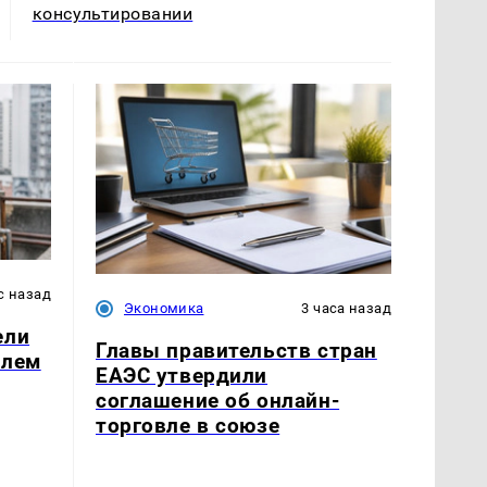
консультировании
с назад
Экономика
3 часа назад
ели
Главы правительств стран
блем
ЕАЭС утвердили
соглашение об онлайн-
торговле в союзе