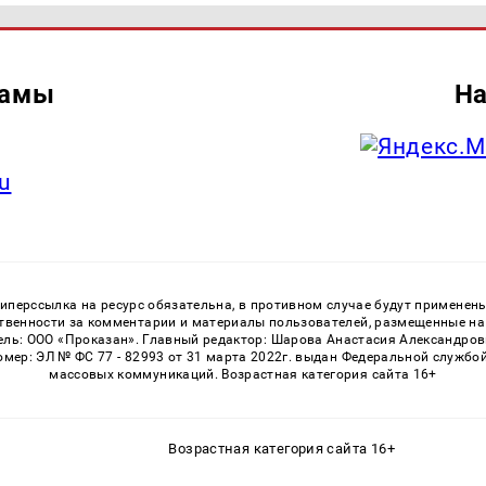
ламы
На
u
перссылка на ресурс обязательна, в противном случае будут применен
ственности за комментарии и материалы пользователей, размещенные на с
ь: ООО «Проказан». Главный редактор: Шарова Анастасия Александровна
номер: ЭЛ № ФС 77 - 82993 от 31 марта 2022г. выдан Федеральной службо
массовых коммуникаций. Возрастная категория сайта 16+
Возрастная категория сайта 16+