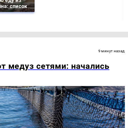
ю еду из
на: список
9 минут назад
от медуз сетями: начались