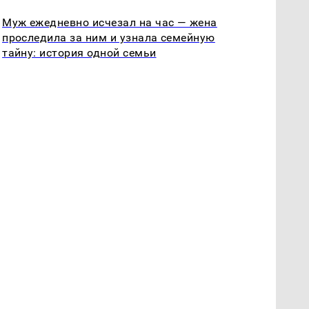
Муж ежедневно исчезал на час — жена
проследила за ним и узнала семейную
тайну: история одной семьи