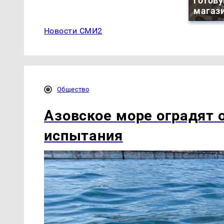
готову
магази
Новости СМИ2
Общество
Азовское море оградят 
испытания