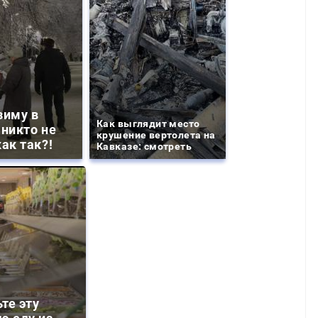
зиму в
Как выглядит место
 никто не
крушение вертолета на
ак так?!
Кавказе: смотреть
те эту