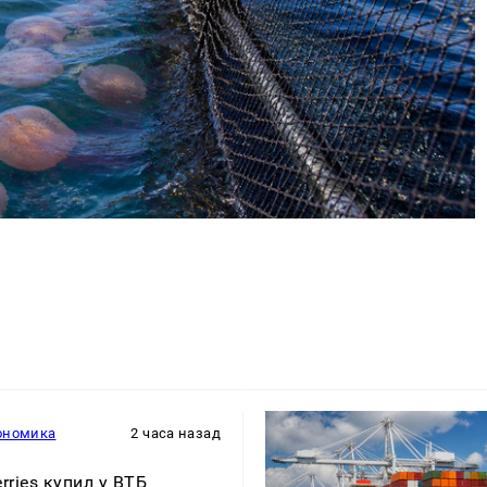
ономика
2 часа назад
rries купил у ВТБ