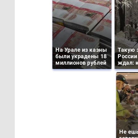
На Урале из казны
Такую 
были украдены 18
России
миллионов рублей
ждал: к
Не ешь