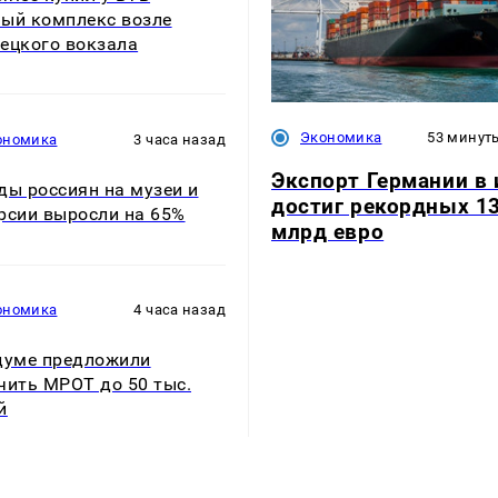
ый комплекс возле
ецкого вокзала
Экономика
53 минут
ономика
3 часа назад
Экспорт Германии в
ды россиян на музеи и
достиг рекордных 13
рсии выросли на 65%
млрд евро
ономика
4 часа назад
думе предложили
чить МРОТ до 50 тыс.
й