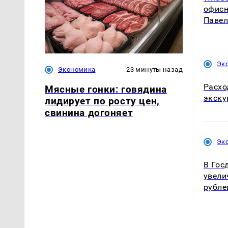
офисн
Павел
Эк
Экономика
23 минуты назад
Расхо
Мясные гонки: говядина
экску
лидирует по росту цен,
свинина догоняет
Эк
В Гос
увели
рубле