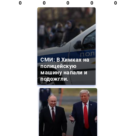
0
0
0
0
0
СМИ: В Химках на
полицейскую
машину напали и
подожгли.