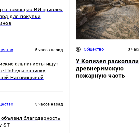
р с помощью ИИ привлек
лрд для покупки
инов
Общество
3 час
щество
5 часов назад
У Колизея раскопали
йские альпинисты ищут
древнеримскую
ке Победы записку
пожарную часть
шей Наговицыной
щество
5 часов назад
 объявил благодарность
у ST