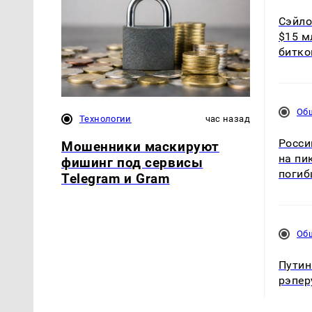
Сэйло
$15 м
битко
Об
Технологии
час назад
Росси
Мошенники маскируют
на пи
фишинг под сервисы
погиб
Telegram и Gram
Об
Путин
рэпер