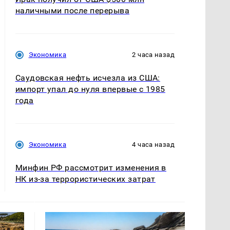
наличными после перерыва
Экономика
2 часа назад
Саудовская нефть исчезла из США:
импорт упал до нуля впервые с 1985
года
Экономика
4 часа назад
Минфин РФ рассмотрит изменения в
НК из-за террористических затрат