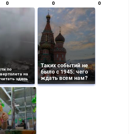
0
0
0
Таких событий не
сти по
было с 1945: чего
вертолета на
ждать всем нам?
 читать здесь