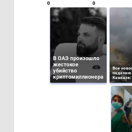
0
0
В ОАЭ произошло
жестокое
Все ново
убийство
падению 
криптомиллионера
Кавказе: