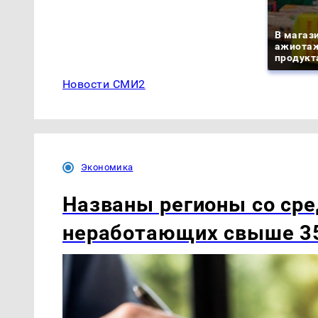
В магаз
ажиотаж
продукта
Новости СМИ2
Экономика
Названы регионы со сре
неработающих свыше 35