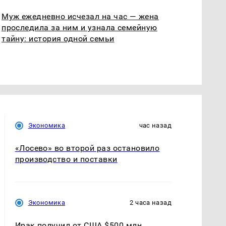
Муж ежедневно исчезал на час — жена
проследила за ним и узнала семейную
тайну: история одной семьи
Экономика
час назад
«Лосево» во второй раз остановило
производство и поставки
Экономика
2 часа назад
Ирак получил от США $500 млн